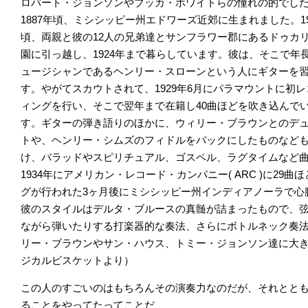
ロバート・ジョンソンやブッカ・ホワイトらの憧れの的でし
1887年頃、ミシシッピー州エドワーズ近郊に生まれました。19
頃、両親と彼の12人の兄弟達とサンフラワー郡にあるドゥカ
園に引っ越し、1924年まで暮らしています。彼は、そこで年
ュージシャンであるヘンリー・スローンという人にギターを
す。やがてスカウトされて、1929年6月にパラマウントに初
ィングを行い、そこで翌年まで在籍し40曲ほどを吹き込んで
す。ギターの弾き語りのほかに、ウィリー・ブラウンとのデ
トや、ヘンリー・シムズのフィドルをバックにしたものなど
け、バラッドやスピリチュアル、ゴスペル、ラグタイムなど
1934年にアメリカン・レコード・カンパニー( ARC )に2
グが行われた3ヶ月後にミシシッピー州インディアノーラで心
彼のスタイルはデルタ・ブルースの真髄が詰まったもので、
ながら弾いたりする打楽器的な奏法、さらにボトルネック奏
リー・ブラウンやサン・ハウス、トミー・ジョンソン達に大
ジカルビスケットより）
この人のすごいのはもちろんその演奏力なのだが、それとと
ることをやってたってことだ