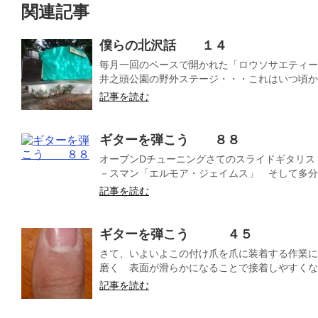
関連記事
僕らの北沢話 １４
毎月一回のペースで開かれた「ロウソサエティー
井之頭公園の野外ステージ・・・これはいつ頃から
記事を読む
ギターを弾こう ８８
オープンDチューニングさてのスライドギタリス
－スマン「エルモア・ジェイムス」 そして多分彼
記事を読む
ギターを弾こう ４５
さて、いよいよこの付け爪を爪に装着する作業に
磨く 表面が滑らかになることで接着しやすくなる
記事を読む