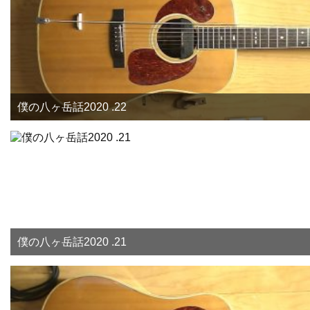
僕の八ヶ岳話2020 .22
僕の八ヶ岳話2020 .21