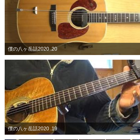
僕の八ヶ岳話2020 .20
僕の八ヶ岳話2020 .19