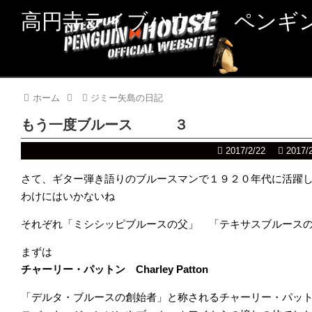
高円寺ライブハウス ペンギ
ホーム
ジミー矢島の日記
もう一度ブルース ３
2017/2/22
2017/
さて、ギター弾き語りのブルースマンで１９２０年代に活躍
わけにはいかないね
それぞれ「ミシシッピブルースの父」 「テキサスブルース
まずは
チャーリー・パットン Charley Patton
「デルタ・ブルースの創始者」と称されるチャーリー・パッ