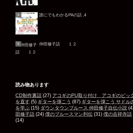
誰にでもわかるPAの話 ,4
仲田修子話 １２
読み物あります
CD制作裏話
(27)
アコギのPU取り付け アコギのピッ
を直す
(5)
ギターを弾こう
(87)
ギターを弾こう サドル
を学ぶ
(15)
ダウンタウンブルース 仲田修子自伝小説
(4
田修子話
(24)
僕のブルースマン列伝
(31)
僕の吉祥寺話
(14)