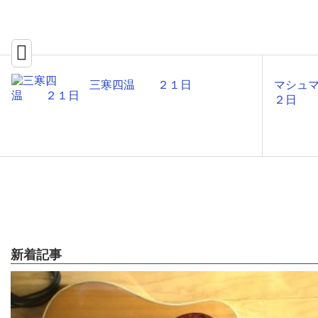
三寒四温 ２１日
マシュ
２日
新着記事