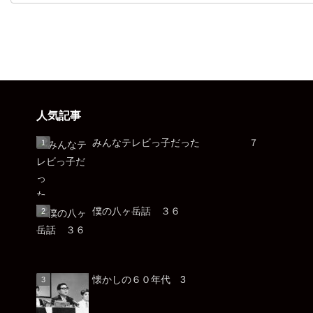
人気記事
みんなテレビっ子だった ７
僕の八ヶ岳話 ３６
懐かしの６０年代 3