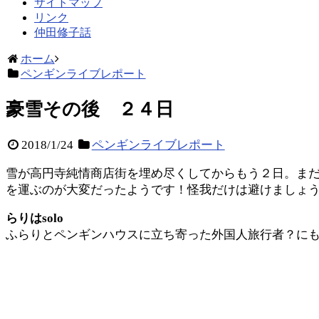
サイトマップ
リンク
仲田修子話
ホーム
ペンギンライブレポート
豪雪その後 ２４日
2018/1/24
ペンギンライブレポート
雪が高円寺純情商店街を埋め尽くしてからもう２日。ま
を運ぶのが大変だったようです！怪我だけは避けましょ
らりはsolo
ふらりとペンギンハウスに立ち寄った外国人旅行者？に