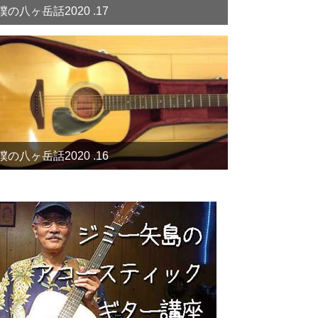
僕の八ヶ岳話2020 .17
僕の八ヶ岳話2020 .16