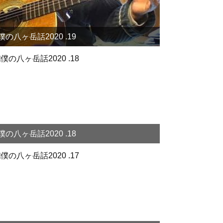
僕の八ヶ岳話2020 .19
僕の八ヶ岳話2020 .18