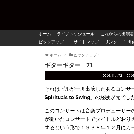
ホーム
ライブスケジュール
これからの出演者
ピックアップ！
サイトマップ
リンク
仲田
ホーム
ピックアップ！
ギターギター 71
2018/2/3
2
それはビルが一度出演したあるコンサ
Spirituals to Swing」
の経験が元でし
このコンサートは音楽プロデューサーの「ジョン
が開いたコンサートでタイトルどおり
するという形で１９３８年１２月にカ