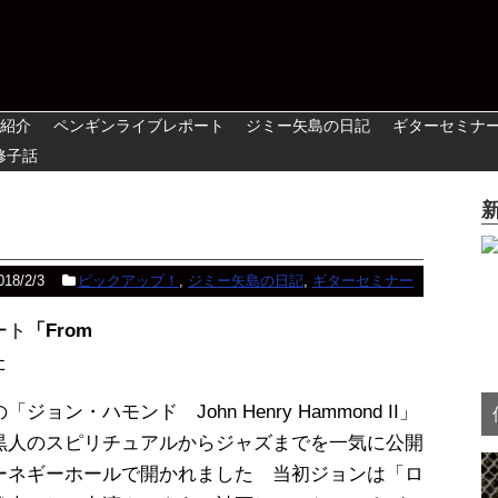
紹介
ペンギンライブレポート
ジミー矢島の日記
ギターセミナ
修子話
018/2/3
ピックアップ！
,
ジミー矢島の日記
,
ギターセミナー
ート
「From
た
・ハモンド John Henry Hammond II」
黒人のスピリチュアルからジャズまでを一気に公開
ーネギーホールで開かれました 当初ジョンは「ロ