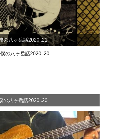
僕の八ヶ岳話2020 .21
僕の八ヶ岳話2020 .20