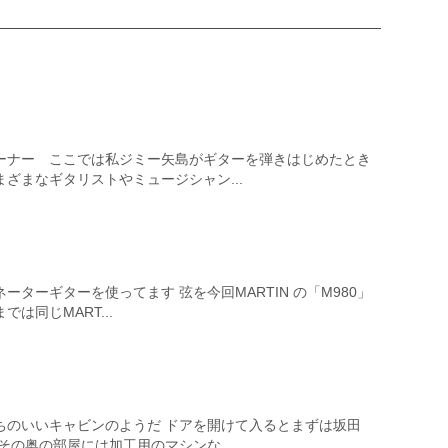
ーナー ここでは私ジミー矢島がギターを弾きはじめたとき
ざまなギタリストやミュージシャン...
ターギターを使ってます 弦を今回MARTIN の「M980」
は同じMART...
ちのいいキャビンのようだ ドアを開けて入るとまずは坂田
その奥の部屋には加工用のマシンな...