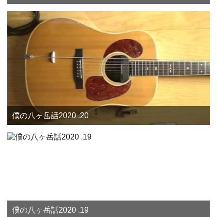
僕の八ヶ岳話2020 .20
僕の八ヶ岳話2020 .19