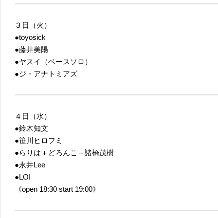
３日（火）
●toyosick
●藤井美陽
●ヤスイ（ベースソロ）
●ジ・アナトミアズ
４日（水）
●鈴木知文
●笹川ヒロフミ
●らりは＋どろんこ＋諸橋茂樹
●永井Lee
●LOI
《open 18:30 start 19:00》