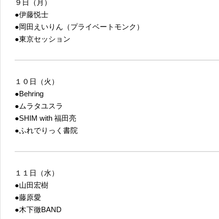
９日（月）
●伊藤悦士
●岡田えいりん（プライベートモンク）
●東京セッション
１０日（火）
●Behring
●ムラタユスラ
●SHIM with 福田亮
●ふれでりっく書院
１１日（水）
●山田宏樹
●藤原愛
●木下徹BAND