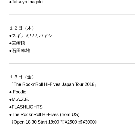
●Tatsuya Inagaki
１２日（木）
●スギナミワカバヤシ
●宮崎悟
●石田幹雄
１３日（金）
『The RocknRoll Hi-Fives Japan Tour 2018』
● Foodie
●M.A.Z.E.
●FLASHLIGHTS
●The RocknRoll Hi-Fives (from US)
《Open 18:30 Start 19:00 前¥2500 当¥3000》