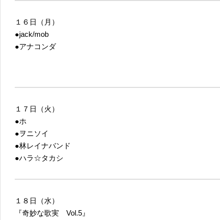
１６日（月）
●jack/mob
●アナコンダ
１７日（火）
●ホ
●ヲニソイ
●林レイナバンド
●ハラ☆タカシ
１８日（水）
『奇妙な歌実 Vol.5』