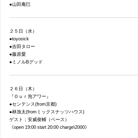
●山田庵巳
２５日（水）
●toyosick
●吉田タロー
●藤原愛
●ミノルBグッド
２６日（木）
『Ｏｕｒ泡アワー』
●センテンス(from京都)
●林漁太(fromミックスナッツハウス)
ゲスト；安威俊輔（ベース）
《open 19:00 start 20:00 charge\2000》