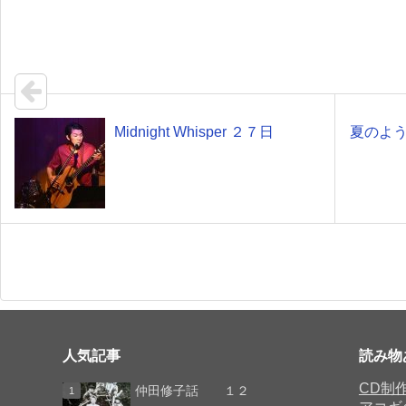
Midnight Whisper ２７日
夏のよ
人気記事
読み物
CD制
仲田修子話 １２