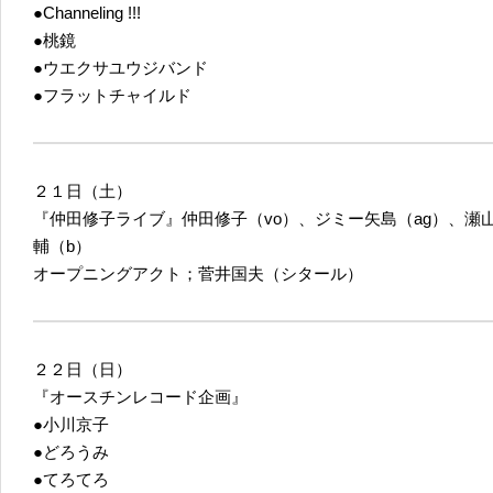
●Channeling !!!
●桃鏡
●ウエクサユウジバンド
●フラットチャイルド
２１日（土）
『仲田修子ライブ』仲田修子（vo）、ジミー矢島（ag）、瀬
輔（b）
オープニングアクト；菅井国夫（シタール）
２２日（日）
『オースチンレコード企画』
●小川京子
●どろうみ
●てろてろ