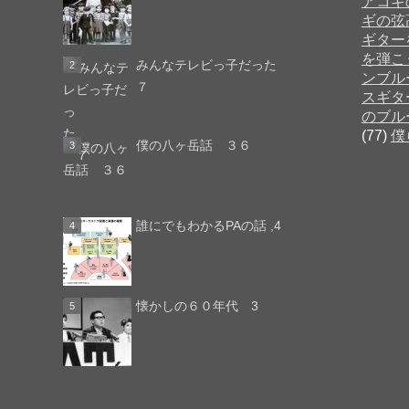
アコギ
ギの弦
ギター
を弾こ
みんなテレビっ子だった
ンブル
７
スギタ
のブル
(77)
僕
僕の八ヶ岳話 ３６
誰にでもわかるPAの話 ,4
懐かしの６０年代 3