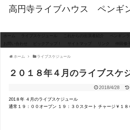
高円寺ライブハウス ペンギ
ホーム
ライブスケジュール
これからの出演者紹介
ペンギンラ
お問い合わせ
ピックアップ！
サイトマップ
リンク
仲田修
ホーム
ライブスケジュール
２０１８年４月のライブスケ
2018/4/28
201８年 ４月のライブスケジュール
通常１９：００オープン １９：３０スタート チャージ￥１８