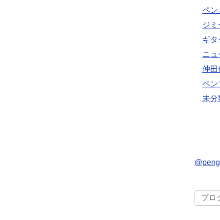
ペン
ジミ
ギタ
ニュ
仲田
ペン
未分
@pen