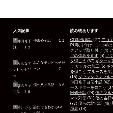
人気記事
読み物あります
CD制作裏話
(27)
アコ
仲田修子話 １２
PU取り付け アコギの
クアップ取り付け
(4)
ギの弦高を直す
(5)
ギ
を弾こう
(87)
ギターを
みんなテレビっ子だ
う サドルの加工
(6)
ギ
った ７
を弾こう ブルースを学
(15)
ダウンタウンブル
仲田修子自伝小説
(42)
僕の八ヶ岳話 ３６
ースギターを弾こう
(3
田修子話
(24)
僕のブル
マン列伝
(31)
僕の吉祥
(77)
僕らの北沢話
(49)
誰にでもわかるPA
演者
(14)
の話 ,4