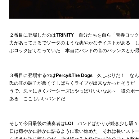
２番目に登場したのは
TRINITY
自分たちを自ら「青春ロック
力があってまるでソーダのような爽やかなテイストがある 
ぶロックぽくなっていた 本当にバンドの音のバランスとか
３番目に登場するのは
Percy&The Dogs
久しぶりだ！ なん
氏の耳の調子が悪くてしばらくライブが出来なかったそうだ
うで、久々にきくパーシーズはやっぱりいいなあ～ 彼のボ
ある ここもいいバンドだ
そして今日最後の演奏者は
LOI
バンドばかりが続き少し騒々
日は穏やかに静かに語るように歌い始めた それは長いスト
を抱えた語り部なのだ 曲は終わると途切れず次の曲へと繋