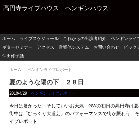
高円寺ライブハウス ペンギンハウス
ホーム
ライブスケジュール
これからの出演者紹介
ペンギンライ
ギターセミナー
アクセス
音響他システム
お問い合わせ
ピック
仲田修子話
ホーム
ペンギンライブレポート
夏のような陽の下 ２８日
2018/4/29
ペンギンライブレポート
今日は暑かった そしていいお天気 GWの初日の高円寺は夏
街中は「びっくり大道芸」のパフォーマンスで街が賑わう 
イブレポート