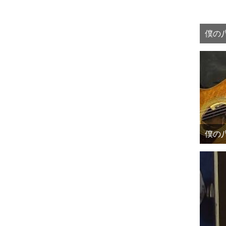
僕の八
僕の八