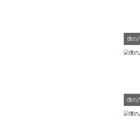
僕の八
僕の八