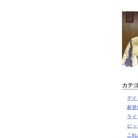
カテ
デイ
新登
ライ
ピッ
これ