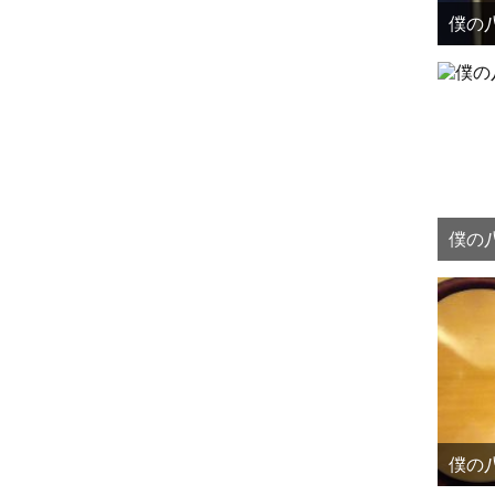
僕の八
僕の八
僕の八