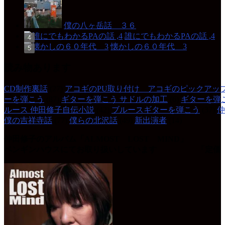
僕の八ヶ岳話 ３６
誰にでもわかるPAの話 ,4
懐かしの６０年代 3
読み物あります
CD制作裏話
(27)
アコギのPU取り付け アコギのピックアッ
ーを弾こう
(87)
ギターを弾こう サドルの加工
(6)
ギターを弾
ルース 仲田修子自伝小説
(42)
ブルースギターを弾こう
(37)
仲
僕の吉祥寺話
(77)
僕らの北沢話
(49)
新出演者
(14)
仲田修子のアルバム「ALMOST LOST MIND」
ペンギンハウスにてお取り扱いしています 「定価 