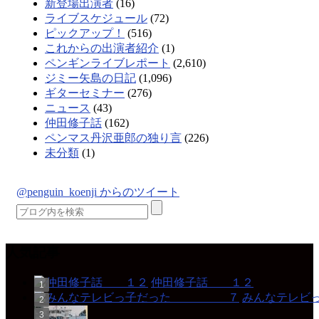
新登場出演者
(16)
ライブスケジュール
(72)
ピックアップ！
(516)
これからの出演者紹介
(1)
ペンギンライブレポート
(2,610)
ジミー矢島の日記
(1,096)
ギターセミナー
(276)
ニュース
(43)
仲田修子話
(162)
ペンマス丹沢亜郎の独り言
(226)
未分類
(1)
@penguin_koenji からのツイート
人気記事
仲田修子話 １２
みんなテレ