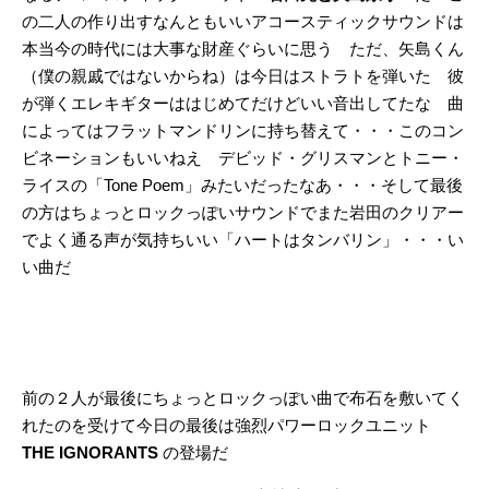
の二人の作り出すなんともいいアコースティックサウンドは
本当今の時代には大事な財産ぐらいに思う ただ、矢島くん
（僕の親戚ではないからね）は今日はストラトを弾いた 彼
が弾くエレキギターははじめてだけどいい音出してたな 曲
によってはフラットマンドリンに持ち替えて・・・このコン
ビネーションもいいねえ デビッド・グリスマンとトニー・
ライスの「Tone Poem」みたいだったなあ・・・そして最後
の方はちょっとロックっぽいサウンドでまた岩田のクリアー
でよく通る声が気持ちいい「ハートはタンバリン」・・・い
い曲だ
前の２人が最後にちょっとロックっぽい曲で布石を敷いてく
れたのを受けて今日の最後は強烈パワーロックユニット
THE IGNORANTS
の登場だ