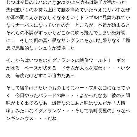
じつは今日のリハのときg/vo の上村秀右は調子が悪かった
先日重いものを持ち上げて腰を痛めていたうえにリハ中なぜ
か耳の聞こえがおかしくなるというトラブルに見舞われてか
なりナーバスになっていたのだ ところが、本番が始まると
それらの不調がすっかりどこかに吹っ飛んでしまい絶好調
に！ そして例の真っ黒なサングラスをかけた限りなく「極
悪で悪魔的な」シュウが登場した
そこからはいつものイグノランツの絶倫ワールド！ ギター
が唸る ベースが吠える ドラムが大地を震わす・・・いや
あ、毎度だけどすごい迫力だあ～
そして後半はまたいつものようにハートフルな曲になってゆ
く 今日やったバラードの曲・・・よかったなあ 彼の人間
味がよく出てるなあ 爆音なのにあと味はなんだか「人情
噺」みたいなイグノランツ・・・そして裏町長屋のようなペ
ンギンハウス・・・だね