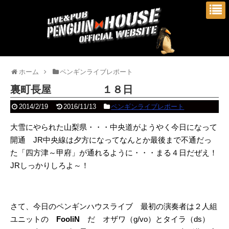
ホーム
ペンギンライブレポート
裏町長屋 １８日
2014/2/19
2016/11/13
ペンギンライブレポート
大雪にやられた山梨県・・・中央道がようやく今日になって
開通 JR中央線は夕方になってなんと
か最後まで不通だっ
た「四方津～甲府」が通れるように・・・まる４日だぜえ！
JRしっかりしろよ～！
さて、今日のペンギンハウスライブ 最初の演奏者は２人組
ユニットの
FooliN
だ オザワ（g/vo）とタイラ（ds）