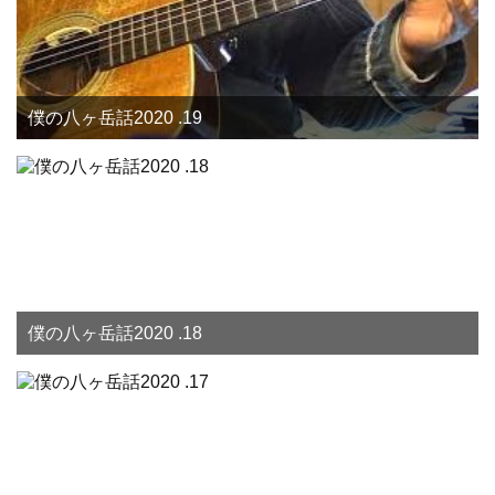
僕の八ヶ岳話2020 .19
僕の八ヶ岳話2020 .18