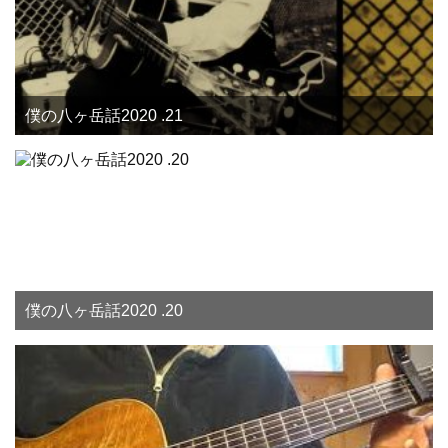
僕の八ヶ岳話2020 .21
僕の八ヶ岳話2020 .20