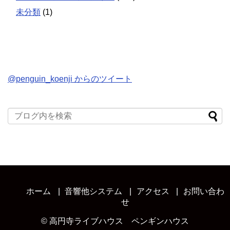
未分類
(1)
@penguin_koenji からのツイート
ホーム
音響他システム
アクセス
お問い合わ
せ
©
高円寺ライブハウス ペンギンハウス