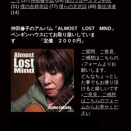
こう
(37)
仲田修子話
(24)
僕のブルースマン列伝
(31)
僕の吉祥寺話
(77)
僕らの北沢話
(49)
新出演者
(14)
仲田修子のアルバム「ALMOST LOST MIND」
ペンギンハウスにてお取り扱いしていま
す 「定価 ２０００円」
ご質問、ご意見、
ご感想はこちらの
↓フォームよりお
願いします。
どんなちょっとし
た事でもお便り頂
けると嬉しいです
♪
ご意見、ご感想
はこちらのフォー
ムからお寄せくだ
さい