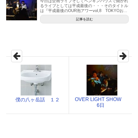
今日は企画ライブそしてペンギンハウスで開かれ
るライブとしては平成最後の・・・そのタイトル
は『平成最後のOUR泡アワーvol,8 TOKYOお...
記事を読む
OVER LIGHT SHOW
僕の八ヶ岳話 １２
6日