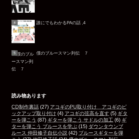
誰にでもわかるPAの話 ,4
僕のブルースマン列伝 ７
読み物あります
CD制作裏話
(27)
アコギのPU取り付け アコギのピ
ックアップ取り付け
(4)
アコギの弦高を直す
(5)
ギタ
ーを弾こう
(87)
ギターを弾こう サドルの加工
(6)
ギ
ターを弾こう ブルースを学ぶ
(15)
ダウンタウンブ
ルース 仲田修子自伝小説
(42)
ブルースギターを弾