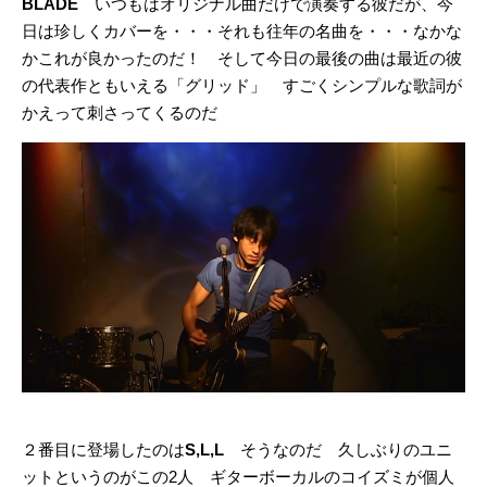
BLADE
いつもはオリジナル曲だけで演奏する彼だが、今
日は珍しくカバーを・・・それも往年の名曲を・・・なかな
かこれが良かったのだ！ そして今日の最後の曲は最近の彼
の代表作ともいえる「グリッド」 すごくシンプルな歌詞が
かえって刺さってくるのだ
２番目に登場したのは
S,L,L
そうなのだ 久しぶりのユニ
ットというのがこの2人 ギターボーカルのコイズミが個人