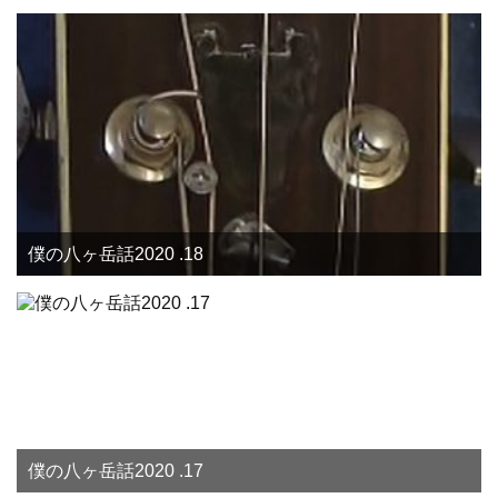
僕の八ヶ岳話2020 .18
僕の八ヶ岳話2020 .17