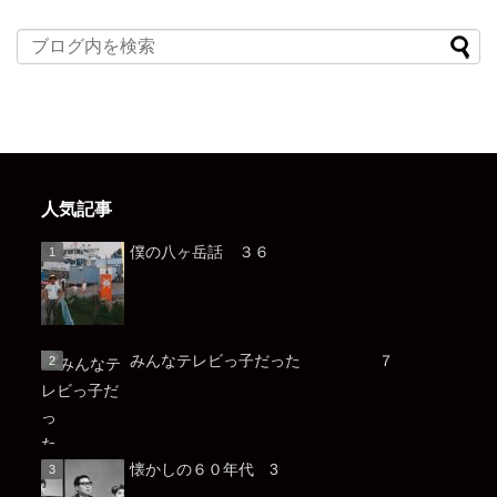
人気記事
僕の八ヶ岳話 ３６
みんなテレビっ子だった ７
懐かしの６０年代 3