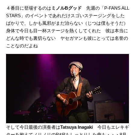
４番目に登場するのは
ミノルBグッド
先週の「P-FANS ALL
STARS」のイベントであれだけスゴいステージングをした
ばかりで、しかも風邪がまだ治らない（じつは僕もそうだ）
身体で今日も目一杯ステージを熱くしてくれた 彼は本当に
どんな時でも裏切らない ヤセガマンも彼にとっては名誉の
ことなのだよね
そして今日最後の演奏者は
Tatsuya Inagaki
今日もエレキギ
ターを抱えてノリノリのR&Rもしっとりした曲も・・・8月