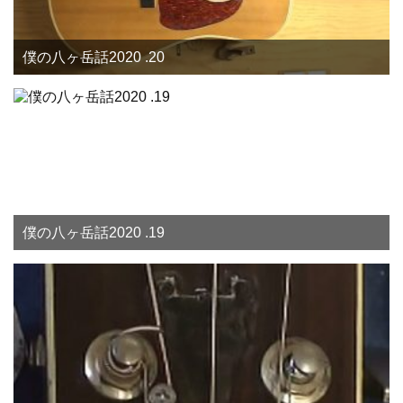
僕の八ヶ岳話2020 .20
僕の八ヶ岳話2020 .19