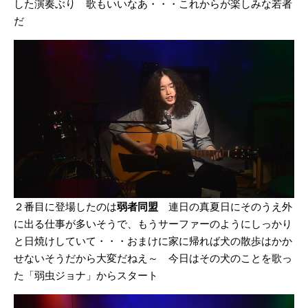
した演奏ぶり 歌もいいなあ・・・これからが楽しみな若者
だ
２番目に登場したのは
弱者同盟
連日の真夏日にそのうえ外
に出る仕事が多いそうで、もうサーファーのようにしっかり
と日焼けしていて・・・おまけに家に帰れば犬の散歩はかか
せないそうだから大変だねえ～ 今日はその犬のことを歌っ
た「弱虫ジョナ」からスタート