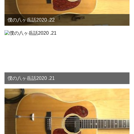
僕の八ヶ岳話2020 .22
僕の八ヶ岳話2020 .21