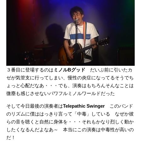
３番目に登場するのは
ミノルBグッド
だいぶ前に引いたカ
ゼが気管支に行ってしまい、慢性の炎症になってるそうでち
ょっと心配だなあ・・・でも、演奏はもちろんそんなことは
微塵も感じさせないパワフルミノルワールドだった
そして今日最後の演奏者は
Telepathic Swinger
このバンド
のリズムに僕ははっきり言って「中毒」している なぜか彼
らの音を聴くと自然に身体を・・・それもかなり烈しく動か
したくなるんだよなあ～ 本当にこの演奏は中毒性が高いの
だ！