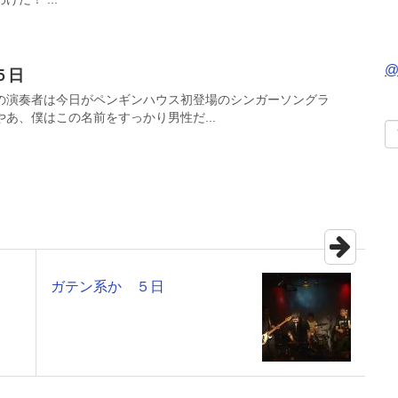
@
５日
の演奏者は今日がペンギンハウス初登場のシンガーソングラ
あ、僕はこの名前をすっかり男性だ...
ガテン系か ５日