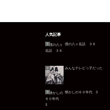
人気記事
僕の八ヶ岳話 ３６
みんなテレビっ子だっ
懐かしの６０年代 3