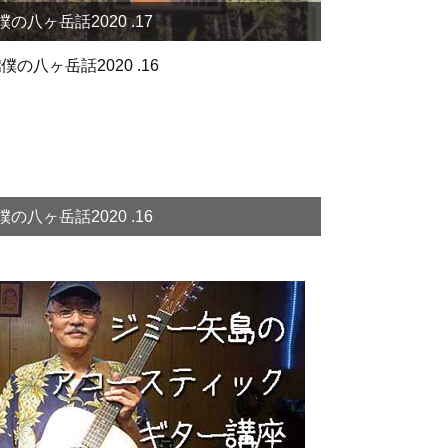
僕の八ヶ岳話2020 .17
僕の八ヶ岳話2020 .16