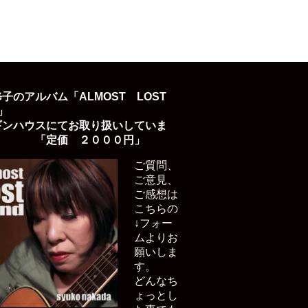
子のアルバム「ALMOST LOST
D」
ギンハウスにてお取り扱いしていま
「定価 ２０００円」
ご質問、
ご意見、
ご感想は
こちらの
↓フォー
ムよりお
願いしま
す。
どんなち
ょっとし