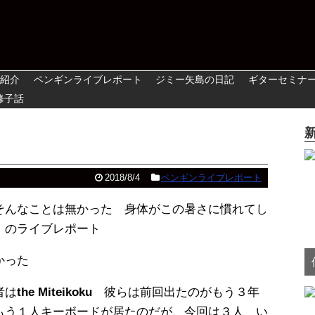
紹介
ペンギンライブレポート
ジミー矢島の日記
ギターセミナ
修子話
2018/8/4
ペンギンライブレポート
そんなことは無かった 身体がこの暑さに慣れてし
）のライブレポート
かった
者は
the Miteikoku
彼らは前回出たのがもう３年
もう１人キーボードが居たのだが、今回は３人 い