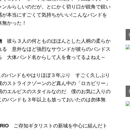
ャンルらしいのだが、とにかく切り口が鋭角で鋭い
感が本当にすごくて気持ちがいい!こんなバンドを
体無かった！
れ物
彼ら３人の何とものほほんとした人柄の柔らか
れる 意外なほど強烈なサウンドが彼らのバンドス
る 大体バンド名からして人を食ってるよねえ～
このバンドもやはりほぼ３年ぶり すごく久しぶり
僕のストライクゾーンのど真ん中の「ロカビリー」
期のエルビスのスタイルなのだ 僕のお気に入りの
このバンドも３年以上も放っておいたのは勿体無
RIO
ご存知ギタリストの新城を中心に組んだト