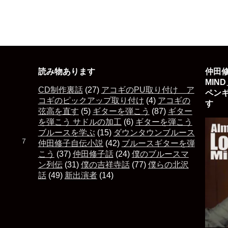
読み物あります
仲田修
MIN
CD制作裏話
(27)
アコギのPU取り付け ア
ペン
コギのピックアップ取り付け
(4)
アコギの
す 
弦高を直す
(5)
ギターを弾こう
(87)
ギター
を弾こう サドルの加工
(6)
ギターを弾こう
ブルースを学ぶ
(15)
ダウンタウンブルース
た ７
仲田修子自伝小説
(42)
ブルースギターを弾
こう
(37)
仲田修子話
(24)
僕のブルースマ
ン列伝
(31)
僕の吉祥寺話
(77)
僕らの北沢
話
(49)
新出演者
(14)