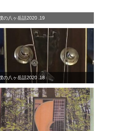
僕の八ヶ岳話2020 .19
僕の八ヶ岳話2020 .18