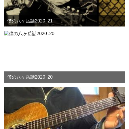
僕の八ヶ岳話2020 .21
僕の八ヶ岳話2020 .20