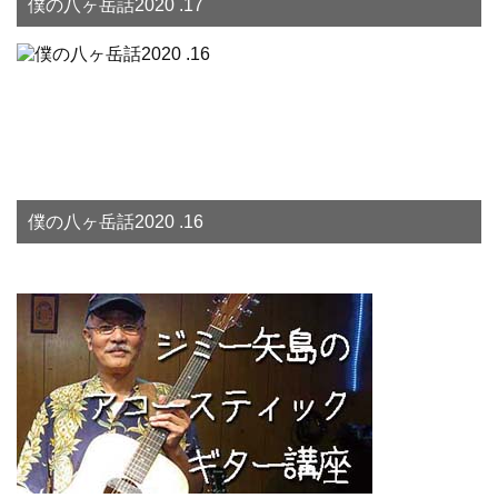
僕の八ヶ岳話2020 .17
僕の八ヶ岳話2020 .16