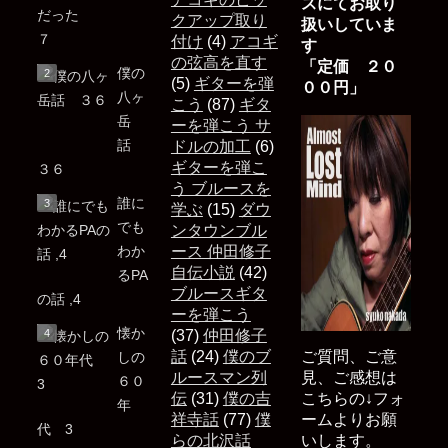
スにてお取り
だった
クアップ取り
扱いしていま
７
付け
(4)
アコギ
す
の弦高を直す
「定価 ２０
僕の
(5)
ギターを弾
００円」
八ヶ
こう
(87)
ギタ
岳
ーを弾こう サ
話
ドルの加工
(6)
ギターを弾こ
３６
う ブルースを
誰に
学ぶ
(15)
ダウ
でも
ンタウンブル
わか
ース 仲田修子
自伝小説
(42)
るPA
ブルースギタ
の話 ,4
ーを弾こう
懐か
(37)
仲田修子
話
(24)
僕のブ
ご質問、ご意
しの
ルースマン列
見、ご感想は
６０
伝
(31)
僕の吉
こちらの↓フォ
年
祥寺話
(77)
僕
ームよりお願
代 3
らの北沢話
いします。