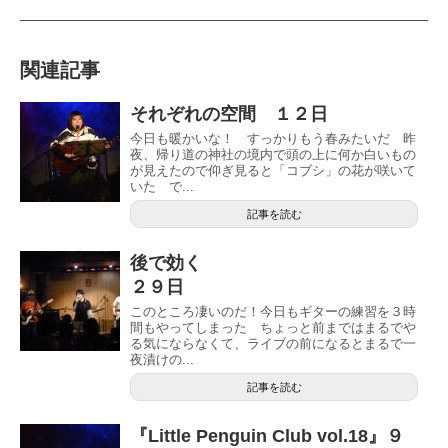
関連記事
それぞれの空間 １２日
今日も暖かいな！ すっかりもう春みたいだ 昨
夜、帰り道の神社の境内で頭の上に何か白いもの
が見えたので仰ぎ見ると「コブシ」の花が咲いて
いた で...
記事を読む
後で効く
２９日
このところ凄いのだ！今日もギターの練習を３時
間もやってしまった ちょっと前まではまるでや
る気にならなくて、ライブの前になるとまるで一
夜漬けの...
記事を読む
『Little Penguin Club vol.18』９