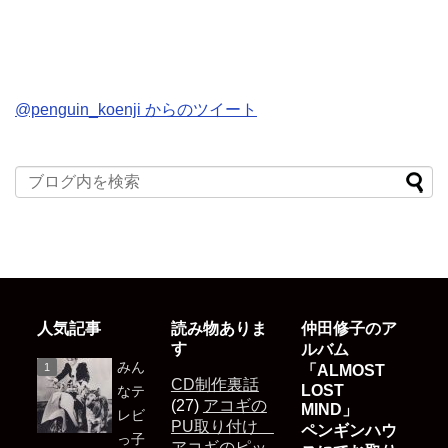
@penguin_koenji からのツイート
人気記事
読み物ありま
仲田修子のア
す
ルバム
みん
「ALMOST
CD制作裏話
LOST
なテ
(27)
アコギの
MIND」
レビ
PU取り付け
ペンギンハウ
っ子
アコギのピッ