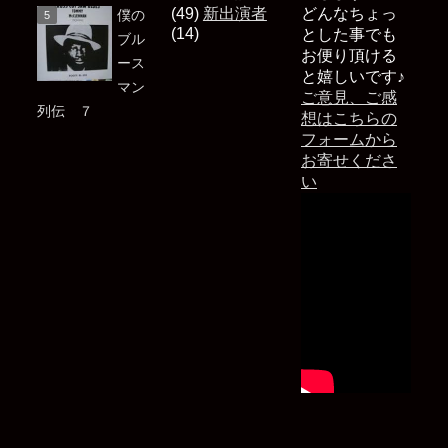
(49)
新出演者
どんなちょっ
僕の
(14)
とした事でも
ブル
お便り頂ける
ース
と嬉しいです♪
マン
ご意見、ご感
列伝 ７
想はこちらの
フォームから
お寄せくださ
い