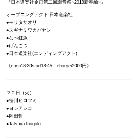
『日本道楽社企画第二回謝音祭~2019新春編~』
オープニングアクト 日本道楽社
●モリタサオリ
●スギナミワカバヤシ
●なべ虹魚
●げんこつ
●日本道楽社(エンディングアクト)
《open18:30start18:45 charge\2000円》
２２日（火）
●笹川ヒロフミ
●ヨシアシコ
●岡田哲
●Tatsuya Inagaki