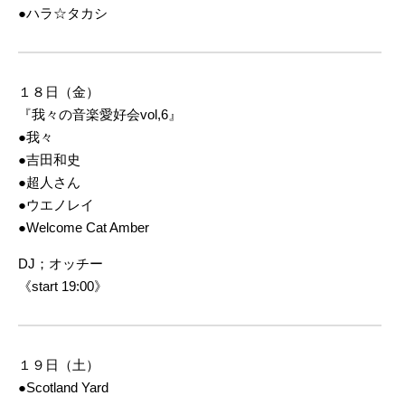
●ハラ☆タカシ
１８日（金）
『我々の音楽愛好会vol,6』
●我々
●吉田和史
●超人さん
●ウエノレイ
●Welcome Cat Amber
DJ；オッチー
《start 19:00》
１９日（土）
●Scotland Yard