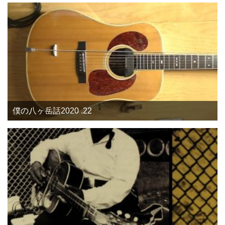
僕の八ヶ岳話2020 .22