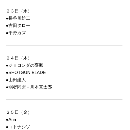
２３日（水）
●長谷川雄二
●吉田タロー
●平野カズ
２４日（木）
●ジョコンダの憂鬱
●SHOTGUN BLADE
●山田建人
●弱者同盟＋川本真太郎
２５日（金）
●Aria
●コトナシソ