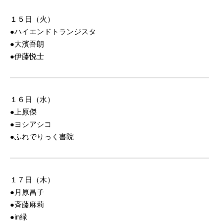
１５日（火）
●ハイエンドトランジスタ
●大濱吾朗
●伊藤悦士
１６日（水）
●上原傑
●ヨシアシコ
●ふれでりっく書院
１７日（木）
●月原昌子
●斉藤麻莉
●in緑