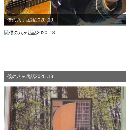
僕の八ヶ岳話2020 .19
僕の八ヶ岳話2020 .18