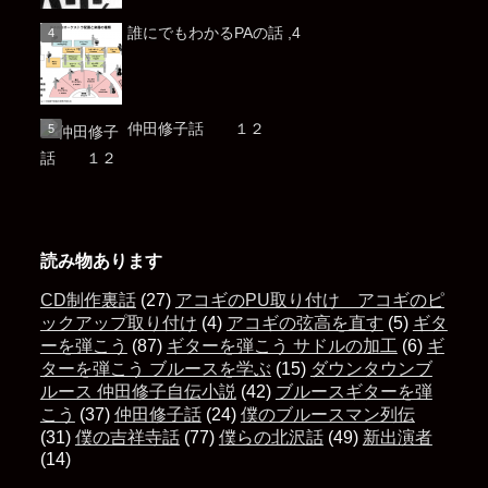
誰にでもわかるPAの話 ,4
仲田修子話 １２
読み物あります
CD制作裏話
(27)
アコギのPU取り付け アコギのピ
ックアップ取り付け
(4)
アコギの弦高を直す
(5)
ギタ
ーを弾こう
(87)
ギターを弾こう サドルの加工
(6)
ギ
ターを弾こう ブルースを学ぶ
(15)
ダウンタウンブ
ルース 仲田修子自伝小説
(42)
ブルースギターを弾
こう
(37)
仲田修子話
(24)
僕のブルースマン列伝
(31)
僕の吉祥寺話
(77)
僕らの北沢話
(49)
新出演者
(14)