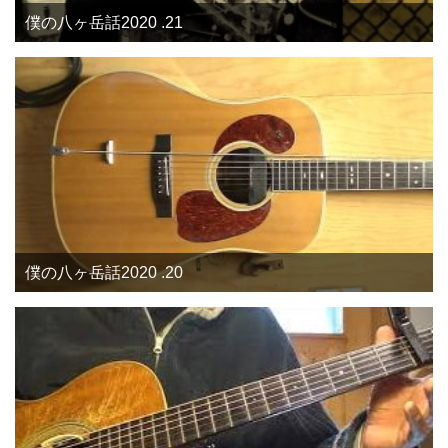
僕の八ヶ岳話2020 .21
僕の八ヶ岳話2020 .20