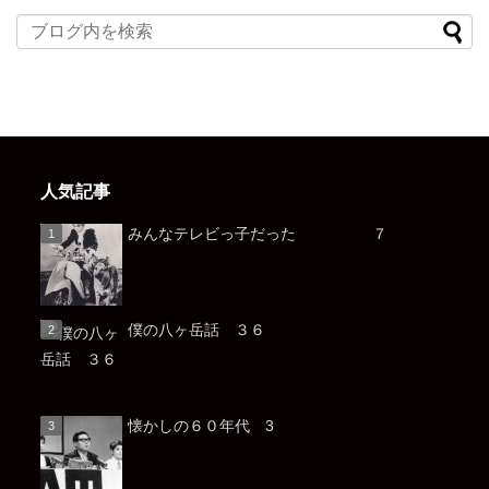
人気記事
みんなテレビっ子だった ７
僕の八ヶ岳話 ３６
懐かしの６０年代 3