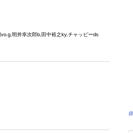
o.g,明井幸次郎b,田中裕之ky,チャッピーds
@