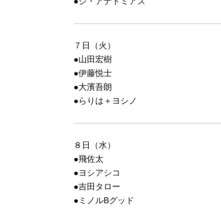
●ジ・アナトミアズ
７日（火）
●山田宏樹
●伊藤悦士
●大濱吾朗
●らりは＋ヨシノ
８日（水）
●飛佐太
●ヨシアシコ
●吉田タロー
●ミノルBグッド