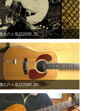
僕の八ヶ岳話2020 .21
僕の八ヶ岳話2020 .20