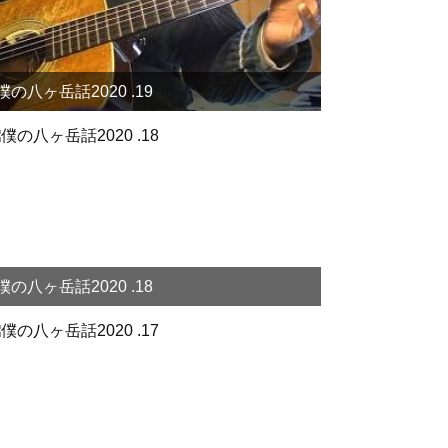
僕の八ヶ岳話2020 .19
僕の八ヶ岳話2020 .18