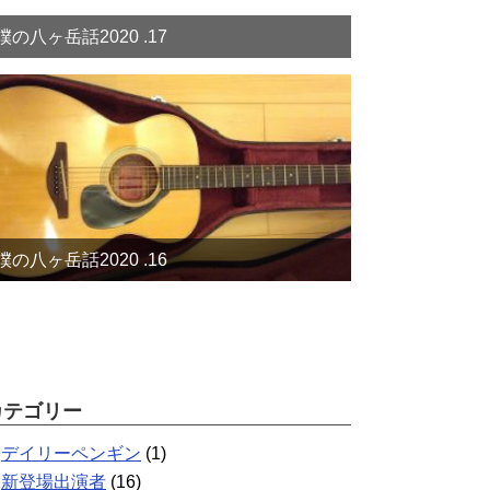
僕の八ヶ岳話2020 .17
僕の八ヶ岳話2020 .16
カテゴリー
デイリーペンギン
(1)
新登場出演者
(16)