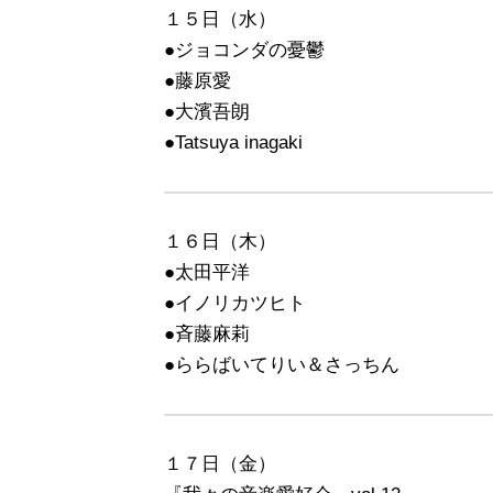
１５日（水）
●ジョコンダの憂鬱
●藤原愛
●大濱吾朗
●Tatsuya inagaki
１６日（木）
●太田平洋
●イノリカツヒト
●斉藤麻莉
●ららばいてりい＆さっちん
１７日（金）