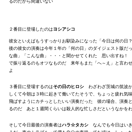
るのだから間違いない
２番目に登場したのは
ヨシアシコ
彼女といえばもうすっかりお馴染みになった「今日は何の日
後の彼女の演奏は今年１年の「何の日」のダイジェスト版だ
な曲」「こんな曲」・・・と聞かせてくれた 思い出すね！
で振り返るのもオツなものだ 来年もまた「へ～え」と言わ
よ
３番目に登場するのは
その日のヒロシ
わざわざ茨城の筑波
しくて今朝は３時に起きて働いてたそうで、ちょっと疲れ気
飛ばすようにカチっとしたいい演奏だった 彼の場合、演奏と
るのだ あと１週間くらいは殺人的な忙しさだというなかを
そして今日最後の演奏者は
ハラ☆タカシ
なんでも今日はい