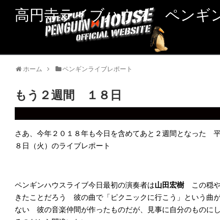
高円寺ライブハウス ペンギ
ホーム
ペンギンライブレポート
もう２週間 １８日
さあ、今年２０１８年も今日を含めてあと２週間となった 
８日（火）のライブレポート
ペンギンハウスライブ今日最初の演奏者は
山田宏樹
この穏
きたことだろう 彼の曲で「ピクニックに行こう」という曲
ない 彼の音楽仲間が作ったものだが、見事に自分のものに