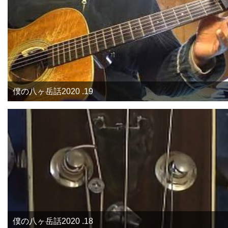
僕の八ヶ岳話2020 .19
僕の八ヶ岳話2020 .18