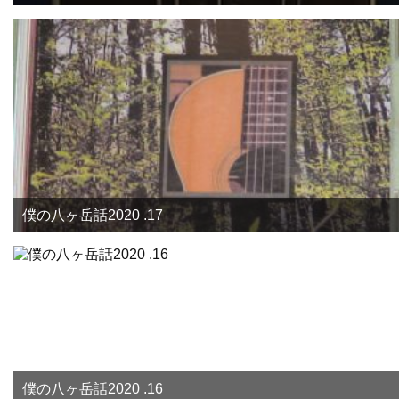
僕の八ヶ岳話2020 .17
僕の八ヶ岳話2020 .16