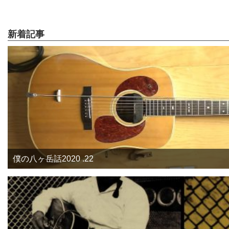
新着記事
僕の八ヶ岳話2020 .22