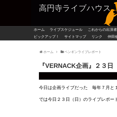
高円寺ライブハウス
ホーム
ライブスケジュール
これからの出演者
ピックアップ！
サイトマップ
リンク
仲田
ホーム
ペンギンライブレポート
『VERNACK企画』２３日
今日は企画ライブだった 毎年７月と１
では今日２３日（日）のライブレポー