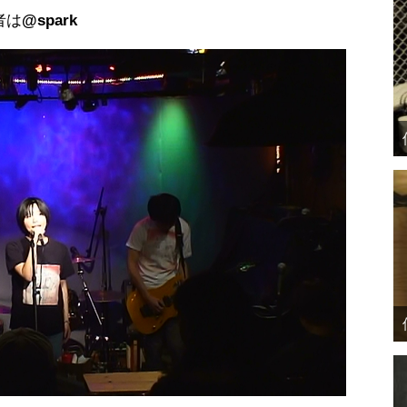
者は
@spark