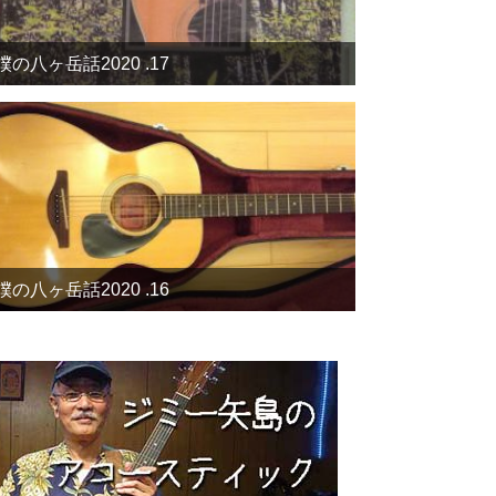
僕の八ヶ岳話2020 .17
僕の八ヶ岳話2020 .16