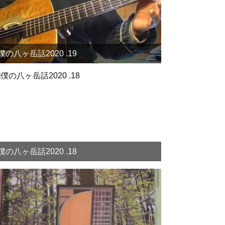
僕の八ヶ岳話2020 .19
僕の八ヶ岳話2020 .18