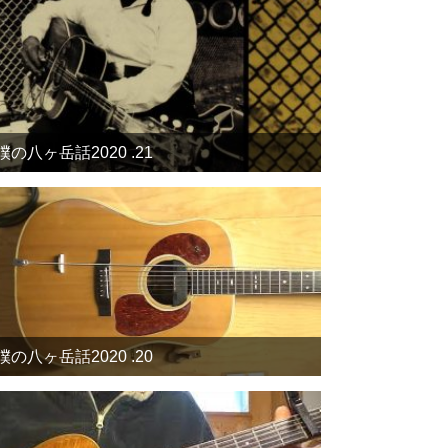
僕の八ヶ岳話2020 .21
僕の八ヶ岳話2020 .20