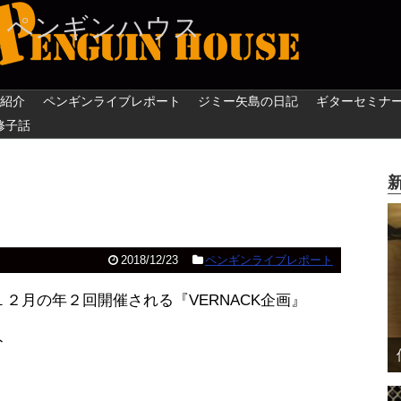
 ペンギンハウス
紹介
ペンギンライブレポート
ジミー矢島の日記
ギターセミナ
修子話
2018/12/23
ペンギンライブレポート
２月の年２回開催される『VERNACK企画』
ト