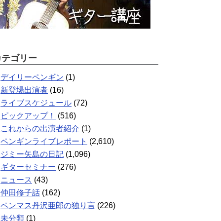
カテゴリー
デイリーペンギン
(1)
新登場出演者
(16)
ライブスケジュール
(72)
ピックアップ！
(516)
これからの出演者紹介
(1)
ペンギンライブレポート
(2,610)
ジミー矢島の日記
(1,096)
ギターセミナー
(276)
ニュース
(43)
仲田修子話
(162)
ペンマス丹沢亜郎の独り言
(226)
未分類
(1)