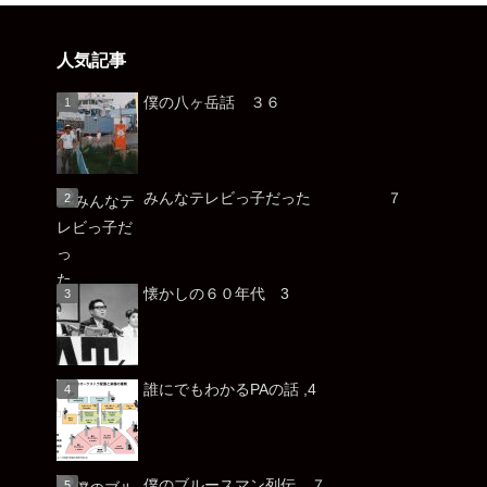
人気記事
僕の八ヶ岳話 ３６
みんなテレビっ子だった ７
懐かしの６０年代 3
誰にでもわかるPAの話 ,4
僕のブルースマン列伝 ７