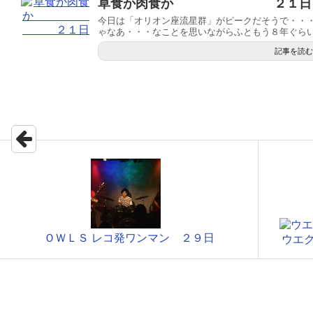
草食か肉食か ２１日
今日は「オリオン座流星群」がピークだそうで・・
ゃなあ・・・なことを思いながらふともう８年ぐらい前
記事を読む
ＯＷＬＳ レコ発ワンマン ２９日
ウエ