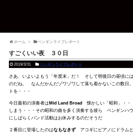
ホーム
ペンギンライブレポート
すごくいい夜 ３０日
2019/3/31
ペンギンライブレポート
さあ、いよいよもう「年度末」だ！ そして明後日の昼頃に
のだね。 なんだかんだゾワゾワして落ち着かないこの数日
トを・・・
今日最初の演奏者は
Mid Land Broad
懐かしい「昭和」・・
しまう・・・その昭和の曲を多く演奏する彼ら ペンギンハ
にしばらくバンド活動はお休みするのだそうだ
２番目に登場したのは
なもなきず
アコギにピアノにドラム