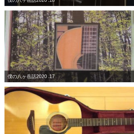
僕の八ヶ岳話2020 .18
僕の八ヶ岳話2020 .17