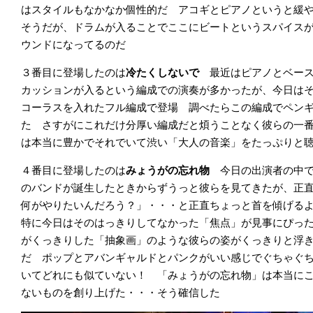
はスタイルもなかなか個性的だ アコギとピアノというと緩
そうだが、ドラムが入ることでここにビートというスパイス
ウンドになってるのだ
３番目に登場したのは
冷たくしないで
最近はピアノとベー
カッションが入るという編成での演奏が多かったが、今日は
コーラスを入れたフル編成で登場 調べたらこの編成でペン
た さすがにこれだけ分厚い編成だと煩うことなく彼らの一
は本当に豊かでそれでいて渋い「大人の音楽」をたっぷりと
４番目に登場したのは
みょうがの忘れ物
今日の出演者の中
のバンドが誕生したときからずうっと彼らを見てきたが、正
何がやりたいんだろう？」・・・と正直ちょっと首を傾げるよ
特に今日はそのはっきりしてなかった「焦点」が見事にぴっ
がくっきりした「抽象画」のような彼らの姿がくっきりと浮
だ ポップとアバンギャルドとパンクがいい感じでぐちゃぐ
いてどれにも似ていない！ 「みょうがの忘れ物」は本当に
ないものを創り上げた・・・そう確信した