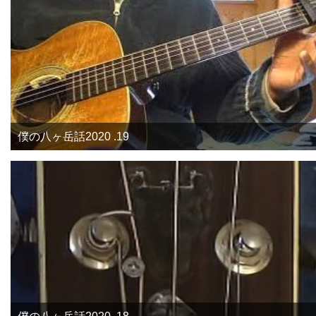
僕の八ヶ岳話2020 .19