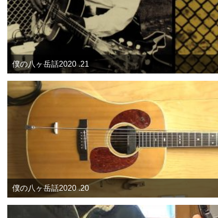
僕の八ヶ岳話2020 .21
僕の八ヶ岳話2020 .20