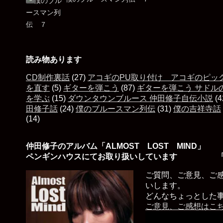
読み物あります
CD制作裏話
(27)
アコギのPU取り付け アコギのピッ
を直す
(5)
ギターを弾こう
(87)
ギターを弾こう サドル
を学ぶ
(15)
ダウンタウンブルース 仲田修子自伝小説
(4
田修子話
(24)
僕のブルースマン列伝
(31)
僕の吉祥寺話
(14)
仲田修子のアルバム「ALMOST LOST MIND」
ペンギンハウスにてお取り扱いしています 「
ご質問、ご意見、ご
いします。
どんなちょっとした
ご意見、ご感想はこ