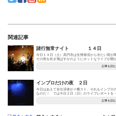
関連記事
諸行無常ナイト １４日
今日１４日（土）高円寺は生憎昼頃から冷たい雨が
その雨を吹き飛ばすかのようにホットなライブが開かれ
記事を読む
インプロだけの夜 ２日
今日はあえて全出演者がイ蛾スト、それもインプロ
なのだ！ では今日２日（日）のライブレポートを・・・
記事を読む