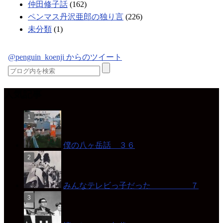
仲田修子話
(162)
ペンマス丹沢亜郎の独り言
(226)
未分類
(1)
@penguin_koenji からのツイート
人気記事
僕の八ヶ岳話 ３６
みんなテレビっ子だった ７