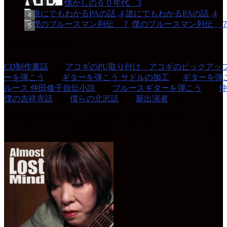
懐かしの６０年代 3
誰にでもわかるPAの話 ,4
僕のブルースマン列伝 
読み物あります
CD制作裏話
(27)
アコギのPU取り付け アコギのピックアッ
ーを弾こう
(87)
ギターを弾こう サドルの加工
(6)
ギターを弾
ルース 仲田修子自伝小説
(42)
ブルースギターを弾こう
(37)
仲
僕の吉祥寺話
(77)
僕らの北沢話
(49)
新出演者
(14)
仲田修子のアルバム「ALMOST LOST MIND」
ペンギンハウスにてお取り扱いしています 「定価 