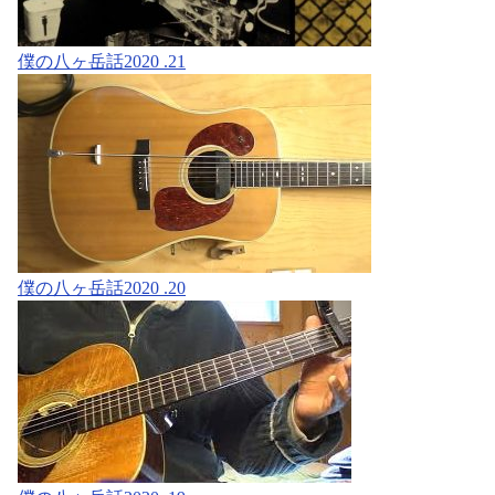
僕の八ヶ岳話2020 .21
僕の八ヶ岳話2020 .20