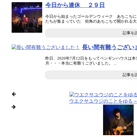
今日から連休 ２９日
今日から始まったゴールデンウィーク あちこちに
たちが集まっていた 街角のあちこちで開かれる大道芸
記事を
長い間有難うござい
昨日、2020年7月12日をもってペンギンハウスは
月・・・本当に有難うございました。 ...
記事を
ウエクサユウジのことをゆる