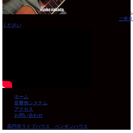
ご質問、ご意見、ご感想はこち
どんなちょっとした事でもお便り頂けると嬉しいです♪
ご意見
ください
ホーム
音響他システム
アクセス
お問い合わせ
©
高円寺ライブハウス ペンギンハウス