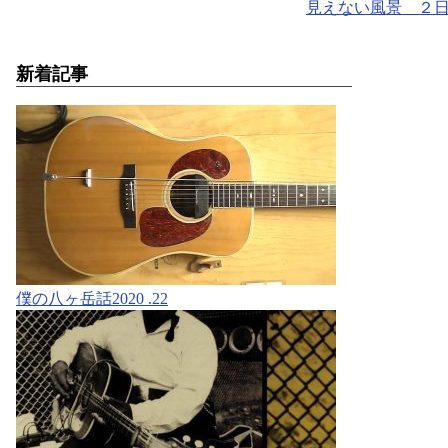
見えない風景 ２
新着記事
僕の八ヶ岳話2020 .22