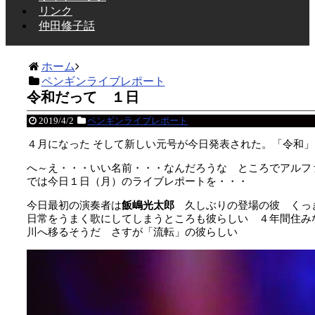
リンク
仲田修子話
ホーム
ペンギンライブレポート
令和だって １日
2019/4/2
ペンギンライブレポート
４月になった
そして新しい元号が今日発表された。「令和」
へ～え・・・いい名前・・・なんだろうな ところでアルフ
では今日１日（月）のライブレポートを・・・
今日最初の演奏者は
飯嶋光太郎
久しぶりの登場の彼 くっ
日常をうまく歌にしてしまうところも彼らしい ４年間住み
川へ移るそうだ さすが「流転」の彼らしい