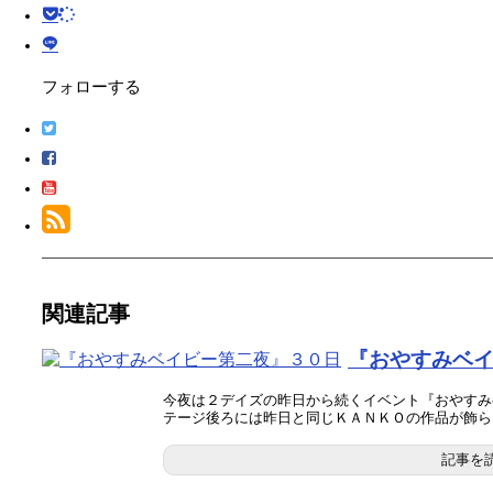
フォローする
関連記事
『おやすみベ
今夜は２デイズの昨日から続くイベント『おやすみ
テージ後ろには昨日と同じＫＡＮＫＯの作品が飾ら..
記事を