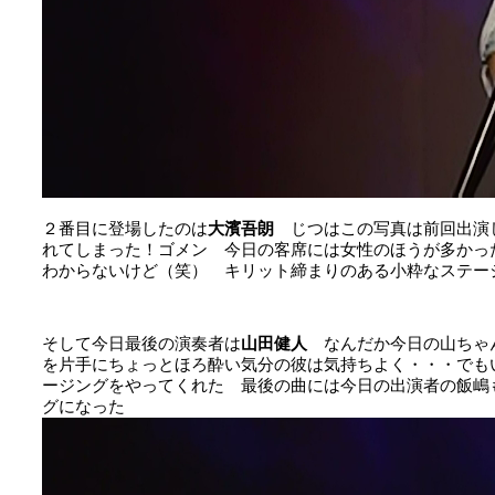
２番目に登場したのは
大濱吾朗
じつはこの写真は前回出演
れてしまった！ゴメン 今日の客席には女性のほうが多かった
わからないけど（笑） キリット締まりのある小粋なステー
そして今日最後の演奏者は
山田健人
なんだか今日の山ちゃ
を片手にちょっとほろ酔い気分の彼は気持ちよく・・・でも
ージングをやってくれた 最後の曲には今日の出演者の飯嶋
グになった