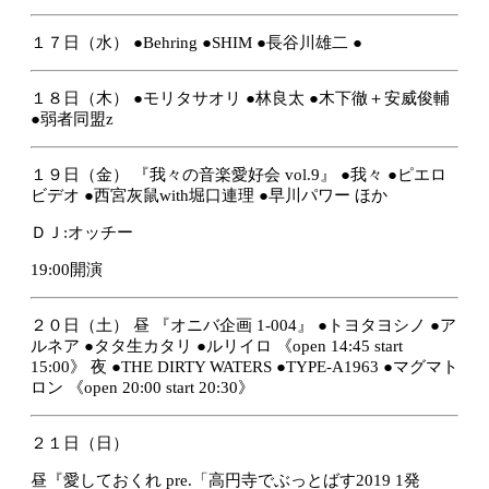
１７日（水）
●Behring
●SHIM
●長谷川雄二
●
１８日（木）
●モリタサオリ
●林良太
●木下徹＋安威俊輔
●弱者同盟z
１９日（金）
『我々の音楽愛好会 vol.9』
●我々
●ピエロ
ビデオ
●西宮灰鼠with堀口連理
●早川パワー
ほか
ＤＪ:オッチー
19:00開演
２０日（土）
昼
『オニバ企画 1-004』
●トヨタヨシノ
●ア
ルネア
●タタ生カタリ
●ルリイロ
《open 14:45 start
15:00》
夜
●THE DIRTY WATERS
●TYPE-A1963
●マグマト
ロン
《open 20:00 start 20:30》
２１日（日）
昼『愛しておくれ pre.「高円寺でぶっとばす2019 1発