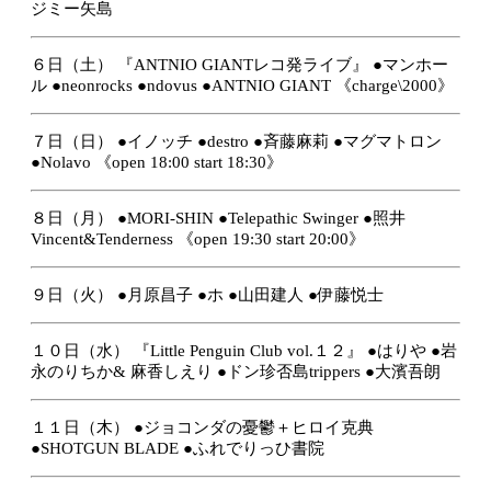
ジミー矢島
６日（土）
『ANTNIO GIANTレコ発ライブ』
●マンホー
ル
●neonrocks
●ndovus
●ANTNIO GIANT
《charge\2000》
７日（日）
●イノッチ
●destro
●斉藤麻莉
●マグマトロン
●Nolavo
《open 18:00 start 18:30》
８日（月）
●MORI-SHIN
●Telepathic Swinger
●照井
Vincent&Tenderness
《open 19:30 start 20:00》
９日（火）
●月原昌子
●ホ
●山田建人
●伊藤悦士
１０日（水）
『Little Penguin Club vol.１２』
●はりや
●岩
永のりちか& 麻香しえり
●ドン珍否島trippers
●大濱吾朗
１１日（木）
●ジョコンダの憂鬱＋ヒロイ克典
●SHOTGUN BLADE
●ふれでりっひ書院