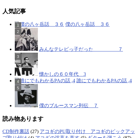
人気記事
僕の八ヶ岳話 ３６
みんなテレビっ子だった ７
懐かしの６０年代 3
誰にでもわかるPAの話 ,4
僕のブルースマン列伝 ７
読み物あります
CD制作裏話
(27)
アコギのPU取り付け アコギのピックアッ
プ取り付け
(4)
アコギの弦高を直す
(5)
ギターを弾こう
(87)