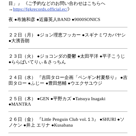
目」』
《ご予約などのお問い合わせはこちらへ
→
https://fgkrecords.official.ec/
》
夜
●布施和彦
●近藤英人BAND
●9000SONICS
２２日（月）
●ジョン理恵フッカー
●スギナミワカバヤシ
●大濱吾朗
２３日（火）
●ジョコンダの憂鬱
●太田平洋
●平子こうじ
●ららばいてりぃ＆さっちん
２４日（水）
『吉田タロー企画「ペンギン村夏祭り』
●吉
田タロー
●ふじー
●豊田悠輔
●ウエクサユウジ
２５日（木）
●GEN
●平野カズ
●Tatsuya Inagaki
●MΛNTRΛ
２６日（金）
『Little Penguin Club vol.１3』
●SHURI
●ソ
ノケン
●井上 エリナ
●Kusabana