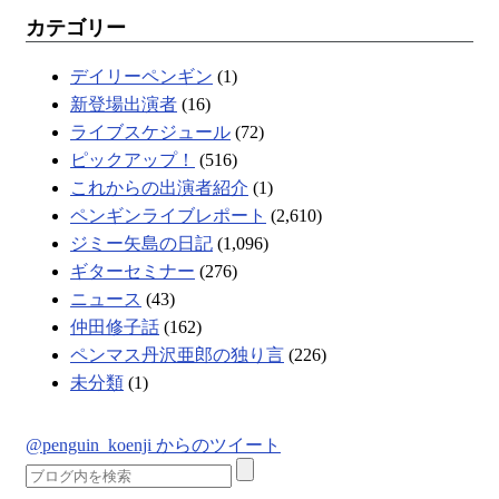
カテゴリー
デイリーペンギン
(1)
新登場出演者
(16)
ライブスケジュール
(72)
ピックアップ！
(516)
これからの出演者紹介
(1)
ペンギンライブレポート
(2,610)
ジミー矢島の日記
(1,096)
ギターセミナー
(276)
ニュース
(43)
仲田修子話
(162)
ペンマス丹沢亜郎の独り言
(226)
未分類
(1)
@penguin_koenji からのツイート