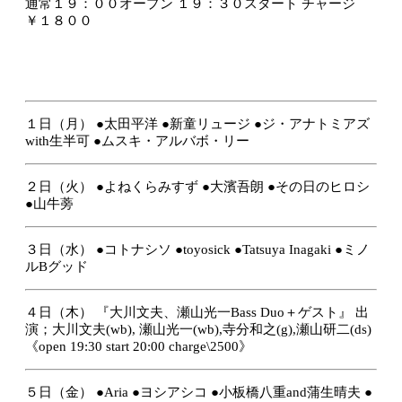
通常１９：００オープン １９：３０スタート チャージ
￥１８００
１日（月）
●太田平洋
●新童リュージ
●ジ・アナトミアズ
with生半可
●ムスキ・アルバボ・リー
２日（火）
●よねくらみすず
●大濱吾朗
●その日のヒロシ
●山牛蒡
３日（水）
●コトナシソ
●toyosick
●Tatsuya Inagaki
●ミノ
ルBグッド
４日（木）
『大川文夫、瀬山光一Bass Duo＋ゲスト』
出
演；大川文夫(wb), 瀬山光一(wb),寺分和之(g),瀬山研二(ds)
《open 19:30 start 20:00 charge\2500》
５日（金）
●Aria
●ヨシアシコ
●小板橋八重and蒲生晴夫
●