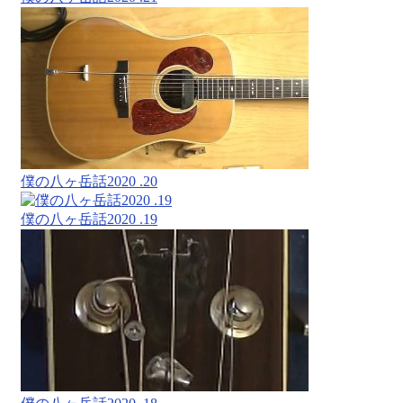
僕の八ヶ岳話2020 .20
僕の八ヶ岳話2020 .19