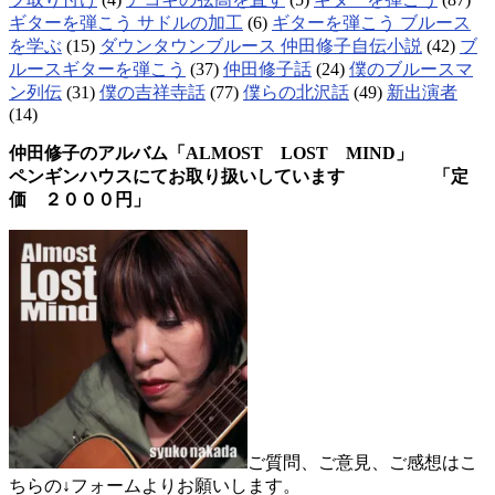
ギターを弾こう サドルの加工
(6)
ギターを弾こう ブルース
を学ぶ
(15)
ダウンタウンブルース 仲田修子自伝小説
(42)
ブ
ルースギターを弾こう
(37)
仲田修子話
(24)
僕のブルースマ
ン列伝
(31)
僕の吉祥寺話
(77)
僕らの北沢話
(49)
新出演者
(14)
仲田修子のアルバム「ALMOST LOST MIND」
ペンギンハウスにてお取り扱いしています 「定
価 ２０００円」
ご質問、ご意見、ご感想はこ
ちらの↓フォームよりお願いします。