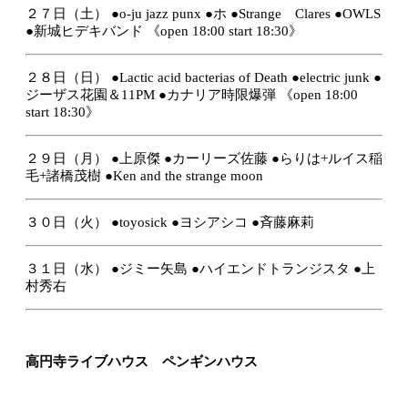
２７日（土）
●o-ju jazz punx
●ホ
●Strange Clares
●OWLS
●新城ヒデキバンド
《open 18:00 start 18:30》
２８日（日）
●Lactic acid bacterias of Death
●electric junk
●
ジーザス花園＆11PM
●カナリア時限爆弾
《open 18:00
start 18:30》
２９日（月）
●上原傑
●カーリーズ佐藤
●らりは+ルイス稲
毛+諸橋茂樹
●Ken and the strange moon
３０日（火）
●toyosick
●ヨシアシコ
●斉藤麻莉
３１日（水）
●ジミー矢島
●ハイエンドトランジスタ
●上
村秀右
高円寺ライブハウス ペンギンハウス