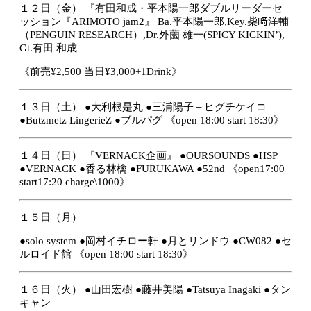
１２日（金）
『有田和成・平本陽一郎ダブルリーダーセ
ッション『
ARIMOTO jam2』
Ba.平本陽一郎,
Key.柴﨑洋輔
（PENGUIN RESEARCH）,
Dr.外薗 雄一(SPICY KICKIN’),
Gt.有田 和成
《前売¥2,500 当日¥3,000+1Drink》
１３日（土）
●大利根是丸
●三浦陽子＋ヒグチケイコ
●Butzmetz LingerieZ
●ブルパグ
《open 18:00 start 18:30》
１４日（日）
『VERNACK企画』
●OURSOUNDS
●HSP
●VERNACK
●香る林檎
●FURUKAWA
●52nd
《open17:00
start17:20 charge\1000》
１５日（月）
●solo system
●岡村イチロー軒
●月とリンドウ
●CW082
●セ
ルロイド館
《open 18:00 start 18:30》
１６日（火）
●山田宏樹
●藤井美陽
●Tatsuya Inagaki
●タン
キャン