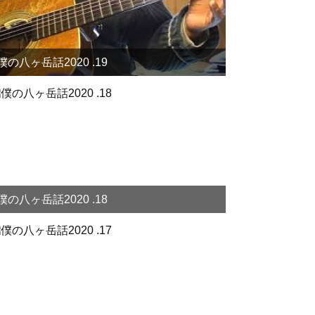
僕の八ヶ岳話2020 .19
僕の八ヶ岳話2020 .18