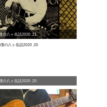
僕の八ヶ岳話2020 .21
僕の八ヶ岳話2020 .20