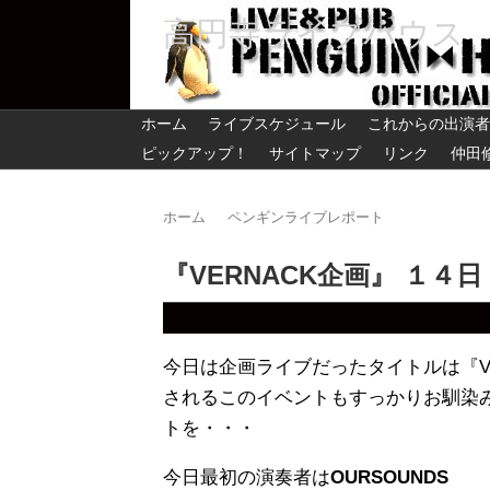
高円寺ライブハウス
ホーム
ライブスケジュール
これからの出演者
ピックアップ！
サイトマップ
リンク
仲田
ホーム
ペンギンライブレポート
『VERNACK企画』 １４日
今日は企画ライブだったタイトルは『VE
されるこのイベントもすっかりお馴染
トを・・・
今日最初の演奏者は
OURSOUNDS