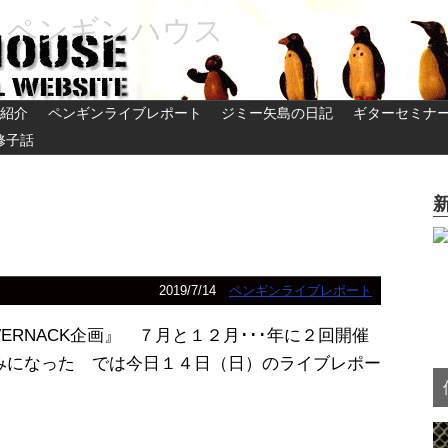
 ペンギンハウス
紹介
ペンギンライブレポート
ジミー矢島の日記
ギターセミナ
修子話
2019/7/14
ペンギンライブレポート
RNACK企画』 ７月と１２月･･･年に２回開催
みになった では今日１４日（日）のライブレポー