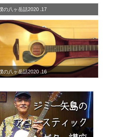
僕の八ヶ岳話2020 .17
僕の八ヶ岳話2020 .16