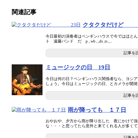
関連記事
クタクタだけど
今日最初の演奏者はペンギンハウスで今ではほとん
ト 遠藤バンド だ p , wb , ,ds ,ts ,...
記事を
ミュージックの日 19日
今日は何の日？ペンギンハウス関係者なら、ヨシア
しょう。今日はミュージックの日、とカメラが開発され
記事を
雨が降っても １７日
おやおや、夕方から雨が降り出した 夜にかけて強
な・・・と思ってたら意外と来てくれる人が多くて嬉
記事を