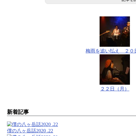
梅雨を追い払え ２０
２２日（月）
新着記事
僕の八ヶ岳話2020 .22