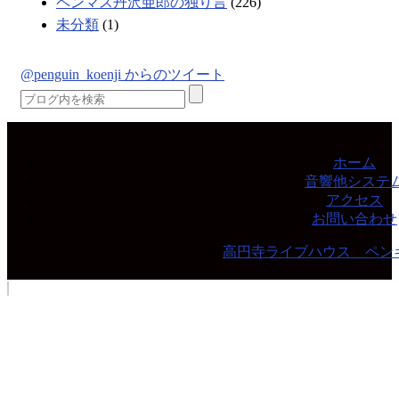
ペンマス丹沢亜郎の独り言
(226)
未分類
(1)
@penguin_koenji からのツイート
ホーム
音響他システ
アクセス
お問い合わせ
©
高円寺ライブハウス ペン