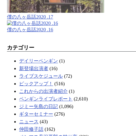
僕の八ヶ岳話2020 .17
僕の八ヶ岳話2020 .16
カテゴリー
デイリーペンギン
(1)
新登場出演者
(16)
ライブスケジュール
(72)
ピックアップ！
(516)
これからの出演者紹介
(1)
ペンギンライブレポート
(2,610)
ジミー矢島の日記
(1,096)
ギターセミナー
(276)
ニュース
(43)
仲田修子話
(162)