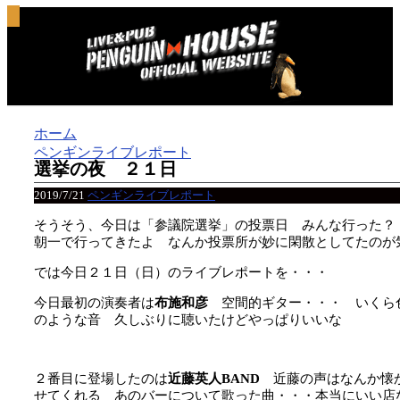
ホーム
ペンギンライブレポート
選挙の夜 ２１日
2019/7/21
ペンギンライブレポート
そうそう、今日は「参議院選挙」の投票日 みんな行った？
朝一で行ってきたよ なんか投票所が妙に閑散としてたのが
では今日２１日（日）のライブレポートを・・・
今日最初の演奏者は
布施和彦
空間的ギター・・・ いくら
のような音 久しぶりに聴いたけどやっぱりいいな
２番目に登場したのは
近藤英人BAND
近藤の声はなんか懐
せてくれる あのバーについて歌った曲・・・本当にいい店