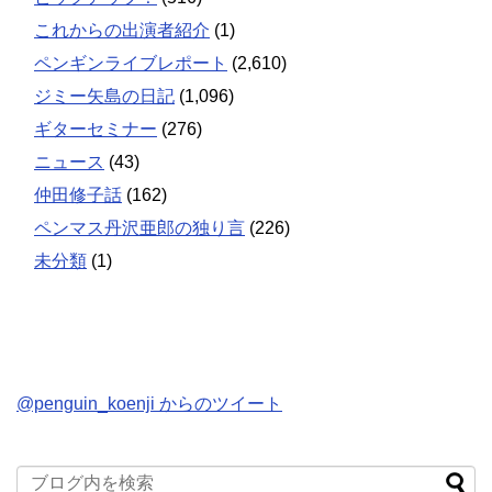
これからの出演者紹介
(1)
ペンギンライブレポート
(2,610)
ジミー矢島の日記
(1,096)
ギターセミナー
(276)
ニュース
(43)
仲田修子話
(162)
ペンマス丹沢亜郎の独り言
(226)
未分類
(1)
@penguin_koenji からのツイート