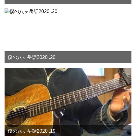
僕の八ヶ岳話2020 .20
僕の八ヶ岳話2020 .19