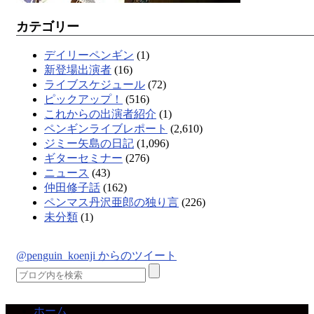
カテゴリー
デイリーペンギン
(1)
新登場出演者
(16)
ライブスケジュール
(72)
ピックアップ！
(516)
これからの出演者紹介
(1)
ペンギンライブレポート
(2,610)
ジミー矢島の日記
(1,096)
ギターセミナー
(276)
ニュース
(43)
仲田修子話
(162)
ペンマス丹沢亜郎の独り言
(226)
未分類
(1)
@penguin_koenji からのツイート
ホーム