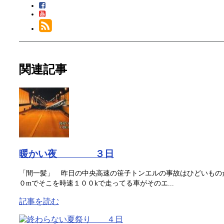
関連記事
暖かい夜 ３日
「間一髪」 昨日の中央高速の笹子トンエルの事故はひどいもの
０mでそこを時速１００kで走ってる車がそのエ...
記事を読む