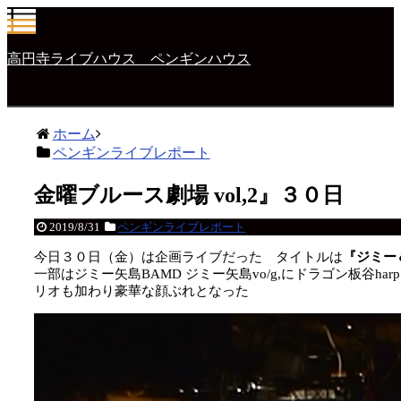
高円寺ライブハウス ペンギンハウス
ホーム
ペンギンライブレポート
金曜ブルース劇場 vol,2』３０日
2019/8/31
ペンギンライブレポート
今日３０日（金）は企画ライブだった タイトルは
『ジミー＆
一部はジミー矢島BAMD ジミー矢島vo/g,にドラゴン板谷har
リオも加わり豪華な顔ぶれとなった