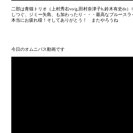
二部は青猫トリオ（上村秀右vo/g,田村奈津子b,鈴木有史d
しつぐ、ジミー矢島、も加わったり・・・最高なブルースラ
本当にお疲れ様！そしてありがとう！ またやろうね
今日のオムニバス動画です