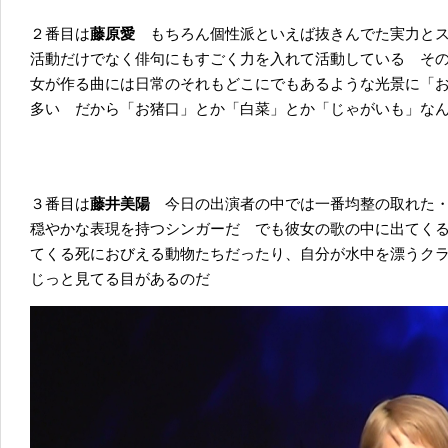
２番目は
藤原愛
もちろん個性派といえば抜きんでた実力と
活動だけでなく俳句にもすごく力を入れて活動している そ
女が作る曲には日常のそれもどこにでもあるような光景に「
多い だから「お猪口」とか「白菜」とか「じゃがいも」な
３番目は
藤井美陽
今日の出演者の中では一番均整の取れた
穏やかな表現を持つシンガーだ でも彼女の歌の中に出てく
てくる死におびえる動物たちだったり、自分が水中を漂うク
じっと見てる目があるのだ