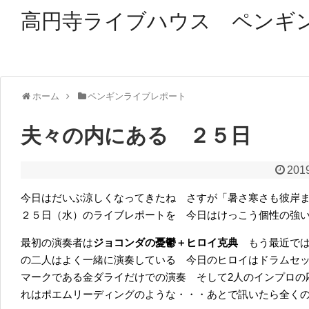
高円寺ライブハウス ペンギ
ホーム
ペンギンライブレポート
夫々の内にある ２５日
2019
今日はだいぶ涼しくなってきたね さすが「暑さ寒さも彼岸
２５日（水）のライブレポートを 今日はけっこう個性の強
最初の演奏者は
ジョコンダの憂鬱＋ヒロイ克典
もう最近で
の二人はよく一緒に演奏している 今日のヒロイはドラムセ
マークである金ダライだけでの演奏 そして2人のインプロの
れはポエムリーディングのような・・・あとで訊いたら全く