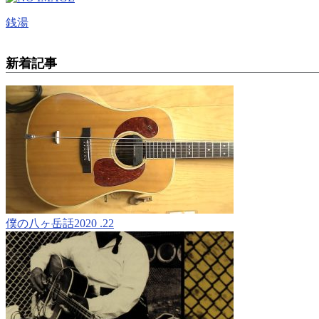
銭湯
新着記事
僕の八ヶ岳話2020 .22