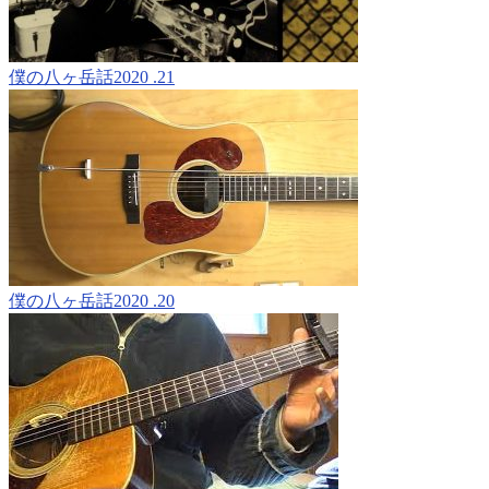
僕の八ヶ岳話2020 .21
僕の八ヶ岳話2020 .20