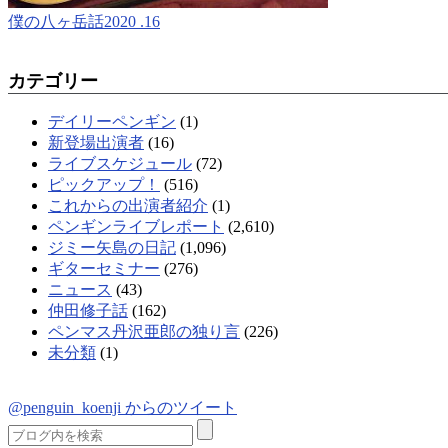
僕の八ヶ岳話2020 .16
カテゴリー
デイリーペンギン
(1)
新登場出演者
(16)
ライブスケジュール
(72)
ピックアップ！
(516)
これからの出演者紹介
(1)
ペンギンライブレポート
(2,610)
ジミー矢島の日記
(1,096)
ギターセミナー
(276)
ニュース
(43)
仲田修子話
(162)
ペンマス丹沢亜郎の独り言
(226)
未分類
(1)
@penguin_koenji からのツイート