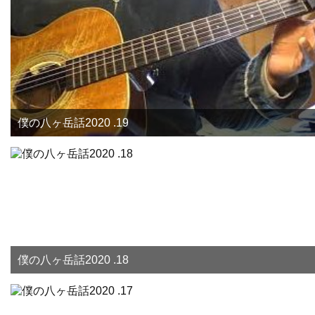
僕の八ヶ岳話2020 .19
僕の八ヶ岳話2020 .18