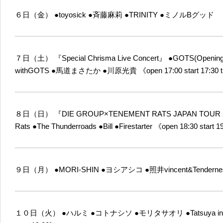
６日（金）
●toyosick
●斉藤麻莉
●TRINITY
●ミノルBグッド
７日（土）
『Special Chrisma Live Concert』
●GOTS(Opening
withGOTS
●馬道まさたか
●川原光貴
《open 17:00 start 17:30 
８日（日）
『DIE GROUP×TENEMENT RATS JAPAN TOUR 2
Rats
●The Thunderroads
●Bill
●Firestarter
《open 18:30 start 1
９日（月）
●MORI-SHIN
●ヨシアシコ
●照井
vincent&Tendern
１０日（火）
●ハルミ
●コトナシソ
●モリタサオリ
●Tatsuya in