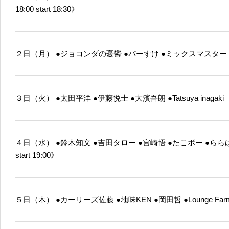
18:00 start 18:30》
２日（月）
●ジョコンダの憂鬱
●パーすけ
●ミックスマスター
３日（火）
●太田平洋
●伊藤悦士
●大濱吾朗
●Tatsuya inagaki
４日（水）
●鈴木知文
●吉田タロー
●宮崎悟
●たこボー
●らら
start 19:00》
５日（木）
●カーリーズ佐藤
●地味KEN
●岡田哲
●Lounge Far