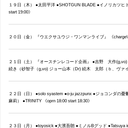
１９日（木）
●太田平洋
●SHOTGUN BLADE
●イノリカツヒ
start 19:00》
２０日（金）
『ウエクサユウジ・ワンマンライブ』
《charge
２１日（土）
『オースチンレコード企画』
●吉野 大作(g,vo)
続き（砂智子（g,vo) ジョー山本（Dr) 続木 太郎（ｂ、ヴ
２２日（日）
●solo syastem
●o-ju jazzpunx
●ジョコンダの憂
麻莉）
●TRINITY
《oprn 18:00 start 18:30》
２３日（月）
●toyosick
●大濱吾朗
●ミノルBグッド
●Tatsuya i