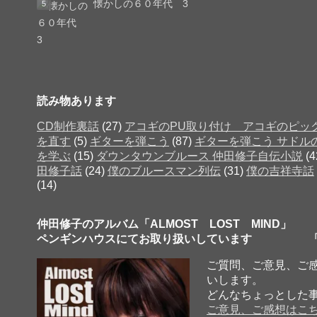
懐かしの６０年代 3
読み物あります
CD制作裏話
(27)
アコギのPU取り付け アコギのピッ
を直す
(5)
ギターを弾こう
(87)
ギターを弾こう サドル
を学ぶ
(15)
ダウンタウンブルース 仲田修子自伝小説
(4
田修子話
(24)
僕のブルースマン列伝
(31)
僕の吉祥寺話
(14)
仲田修子のアルバム「ALMOST LOST MIND」
ペンギンハウスにてお取り扱いしています 「
ご質問、ご意見、ご
いします。
どんなちょっとした
ご意見、ご感想はこ