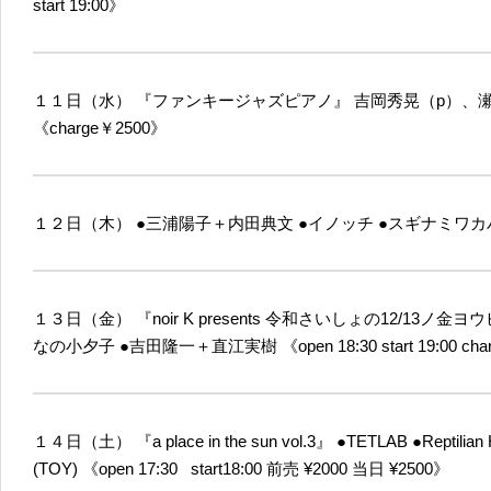
start 19:00》
１１日（水）
『ファンキージャズピアノ』
吉岡秀晃（p）、瀬
《charge￥2500》
１２日（木）
●三浦陽子＋内田典文
●イノッチ
●スギナミワカ
１３日（金）
『noir K presents 令和さいしょの12/13ノ金ヨ
なの小夕子
●吉田隆一＋直江実樹
《open 18:30 start 19:00 ch
１４日（土）
『a place in the sun vol.3』
●TETLAB
●Reptilian
(TOY)
《open 17:30 start18:00 前売 ¥2000 当日 ¥2500》