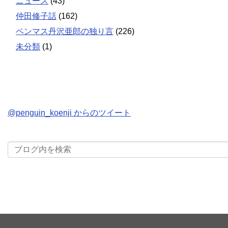
ニュース
(43)
仲田修子話
(162)
ペンマス丹沢亜郎の独り言
(226)
未分類
(1)
@penguin_koenji からのツイート