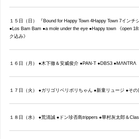
１５日（日）
『Bound for Happy Town 4Happy Town 
●Los Bam Bam
●a mole under the eye
●Happy town
《open 18:
ク込み》
１６日（月）
●木下徹＆安威俊介
●PAN-T
●DBS3
●MΛNTRΛ
１７日（火）
●ガリゴリベリボリちゃん
●新童リュージ
●その
１８日（水）
●荒清誠
●ドン珍否島trippers
●華村灰太郎＆Classm