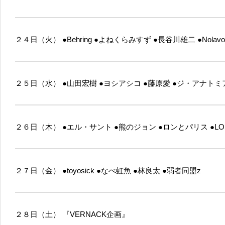
２４日（火）
●Behring
●よねくらみすず
●長谷川雄二
●Nolavo
２５日（水）
●山田宏樹
●ヨシアシコ
●藤原愛
●ジ・アナトミ
２６日（木）
●エル・サント
●熊のジョン
●ロンとパリス
●LO
２７日（金）
●toyosick
●なべ虹魚
●林良太
●弱者同盟z
２８日（土）
『VERNACK企画』