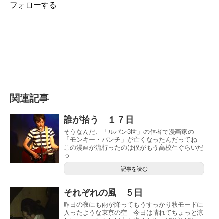
フォローする
関連記事
誰が拾う １７日
そうなんだ、「ルパン3世」の作者で漫画家の
「モンキー・パンチ」が亡くなったんだってね
この漫画が流行ったのは僕がもう高校生ぐらいだ
っ...
記事を読む
それぞれの風 ５日
昨日の夜にも雨が降ってもうすっかり秋モードに
入ったような東京の空 今日は晴れてちょっと涼