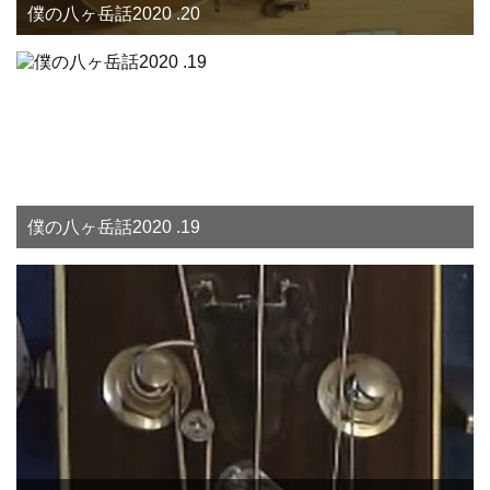
僕の八ヶ岳話2020 .20
僕の八ヶ岳話2020 .19