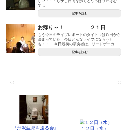
しい・・・しかし日向を歩くとやっぱり汗ばむ
で...
記事を読む
お帰り～！ ２１日
もう今日のライブレポートのタイトルは昨日から
決まっていた 今日どんなライブになろうと
も・・・ 今日最初の演奏者は、リードボーカ...
記事を読む
『丹沢亜郎を送る会』
１２日（水）