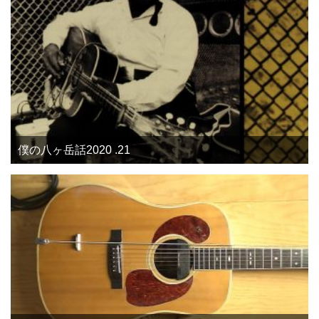
僕の八ヶ岳話2020 .21