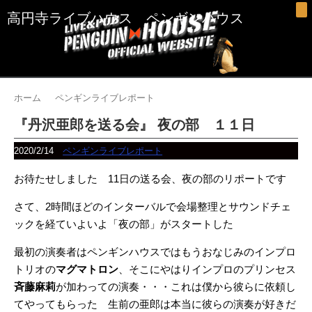
高円寺ライブハウス ペンギンハウス
ホーム
ペンギンライブレポート
『丹沢亜郎を送る会』 夜の部 １１日
2020/2/14
ペンギンライブレポート
お待たせしました 11日の送る会、夜の部のリポートです
さて、2時間ほどのインターバルで会場整理とサウンドチェ
ックを経ていよいよ「夜の部」がスタートした
最初の演奏者はペンギンハウスではもうおなじみのインプロ
トリオの
マグマトロン
、そこにやはりインプロのプリンセス
斉藤麻莉
が加わっての演奏・・・これは僕から彼らに依頼し
てやってもらった 生前の亜郎は本当に彼らの演奏が好きだ