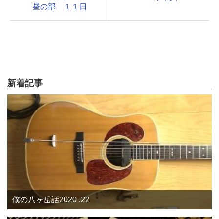
昼の部 １１日
新着記事
僕の八ヶ岳話2020 .22