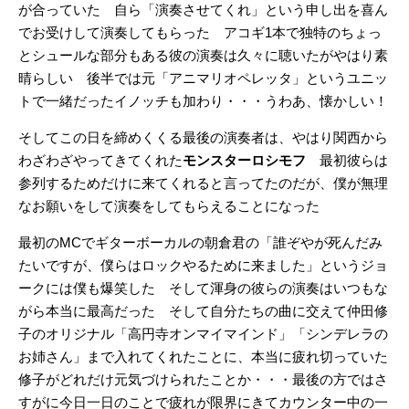
が合っていた 自ら「演奏させてくれ」という申し出を喜ん
でお受けして演奏してもらった アコギ1本で独特のちょっ
とシュールな部分もある彼の演奏は久々に聴いたがやはり素
晴らしい 後半では元「アニマリオペレッタ」というユニッ
トで一緒だったイノッチも加わり・・・うわあ、懐かしい！
そしてこの日を締めくくる最後の演奏者は、やはり関西から
わざわざやってきてくれた
モンスターロシモフ
最初彼らは
参列するためだけに来てくれると言ってたのだが、僕が無理
なお願いをして演奏をしてもらえることになった
最初のMCでギターボーカルの朝倉君の「誰ぞやが死んだみ
たいですが、僕らはロックやるために来ました」というジョ
ークには僕も爆笑した そして渾身の彼らの演奏はいつもな
がら本当に最高だった そして自分たちの曲に交えて仲田修
子のオリジナル「高円寺オンマイマインド」「シンデレラの
お姉さん」まで入れてくれたことに、本当に疲れ切っていた
修子がどれだけ元気づけられたことか・・・最後の方ではさ
すがに今日一日のことで疲れが限界にきてカウンター中の一