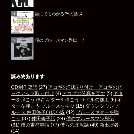
誰にでもわかるPAの話 ,4
僕のブルースマン列伝 ７
読み物あります
CD制作裏話
(27)
アコギのPU取り付け アコギのピ
ックアップ取り付け
(4)
アコギの弦高を直す
(5)
ギタ
ーを弾こう
(87)
ギターを弾こう サドルの加工
(6)
ギ
ターを弾こう ブルースを学ぶ
(15)
ダウンタウンブ
ルース 仲田修子自伝小説
(42)
ブルースギターを弾
こう
(37)
仲田修子話
(24)
僕のブルースマン列伝
(31)
僕の吉祥寺話
(77)
僕らの北沢話
(49)
新出演者
(14)