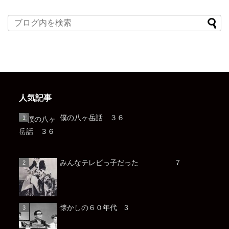
人気記事
僕の八ヶ岳話 ３６
みんなテレビっ子だった ７
懐かしの６０年代 3