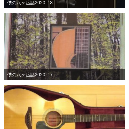
僕の八ヶ岳話2020 .18
僕の八ヶ岳話2020 .17