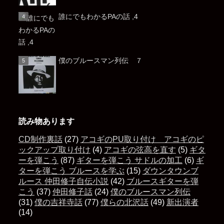
誰にでもわかるPAの話 ,4
僕のブルースマン列伝 ７
読み物あります
CD制作裏話
(27)
アコギのPU取り付け アコギのピ
ックアップ取り付け
(4)
アコギの弦高を直す
(5)
ギタ
ーを弾こう
(87)
ギターを弾こう サドルの加工
(6)
ギ
ターを弾こう ブルースを学ぶ
(15)
ダウンタウンブ
ルース 仲田修子自伝小説
(42)
ブルースギターを弾
こう
(37)
仲田修子話
(24)
僕のブルースマン列伝
(31)
僕の吉祥寺話
(77)
僕らの北沢話
(49)
新出演者
(14)