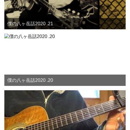
僕の八ヶ岳話2020 .21
僕の八ヶ岳話2020 .20