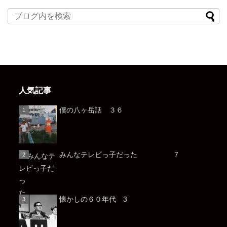
人気記事
僕の八ヶ岳話 ３６
みんなテレビっ子だった ７
懐かしの６０年代 3