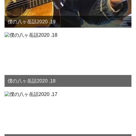
僕の八ヶ岳話2020 .19
僕の八ヶ岳話2020 .18