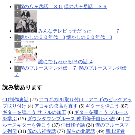
僕の八ヶ岳話 ３６
みんなテレビっ子だった ７
懐かしの６０年代 3
誰にでもわかるPAの話 ,4
僕のブルースマン列伝
７
読み物あります
CD制作裏話
(27)
アコギのPU取り付け アコギのピックアッ
プ取り付け
(4)
アコギの弦高を直す
(5)
ギターを弾こう
(87)
ギターを弾こう サドルの加工
(6)
ギターを弾こう ブルース
を学ぶ
(15)
ダウンタウンブルース 仲田修子自伝小説
(42)
ブ
ルースギターを弾こう
(37)
仲田修子話
(24)
僕のブルースマ
ン列伝
(31)
僕の吉祥寺話
(77)
僕らの北沢話
(49)
新出演者