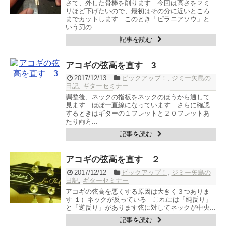
さて、外した骨棒を削ります 今回は高さを２ミ
リほど下げたいので、最初はその分に近いところ
までカットします このとき「ピラニアソウ」と
いう刃の...
記事を読む
アコギの弦高を直す 3
2017/12/13
ピックアップ！
,
ジミー矢島の
日記
,
ギターセミナー
調整後、ネックの指板をネックのほうから通して
見ます ほぼ一直線になっています さらに確認
するときはギターの１フレットと２０フレットあ
たり両方...
記事を読む
アコギの弦高を直す ２
2017/12/12
ピックアップ！
,
ジミー矢島の
日記
,
ギターセミナー
アコギの弦高を悪くする原因は大きく３つありま
す １）ネックが反っている これには「純反り」
と「逆反り」があります弦に対してネックが中央...
記事を読む