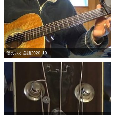
僕の八ヶ岳話2020 .19