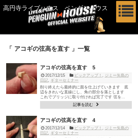
高円寺ライブハウス ペンギンハウス
「 アコギの弦高を直す 」一覧
アコギの弦高を直す 5
2017/12/15
ピックアップ！
,
ジミー矢島の
日記
,
ギターセミナー
削り終えたら最終的に面を仕上げていきます 底
辺をきれいな直線にし、角の部分を落とします
これでブリッジに取り付ければ完了です 弦を...
記事を読む
アコギの弦高を直す 4
2017/12/14
ピックアップ！
,
ジミー矢島の
日記
,
ギターセミナー