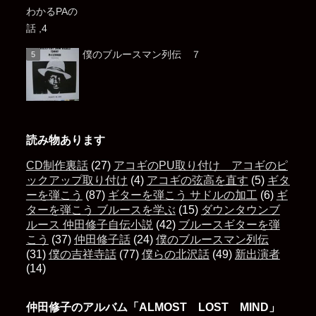
僕のブルースマン列伝 ７
読み物あります
CD制作裏話
(27)
アコギのPU取り付け アコギのピ
ックアップ取り付け
(4)
アコギの弦高を直す
(5)
ギタ
ーを弾こう
(87)
ギターを弾こう サドルの加工
(6)
ギ
ターを弾こう ブルースを学ぶ
(15)
ダウンタウンブ
ルース 仲田修子自伝小説
(42)
ブルースギターを弾
こう
(37)
仲田修子話
(24)
僕のブルースマン列伝
(31)
僕の吉祥寺話
(77)
僕らの北沢話
(49)
新出演者
(14)
仲田修子のアルバム「ALMOST LOST MIND」