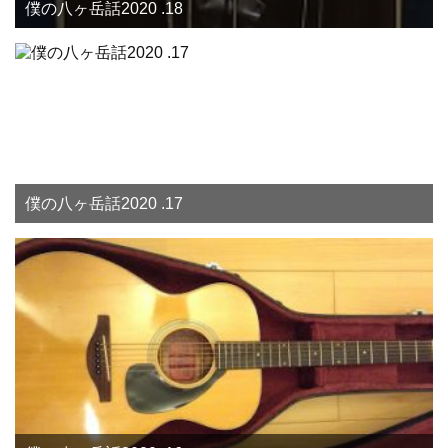
僕の八ヶ岳話2020 .18
僕の八ヶ岳話2020 .17