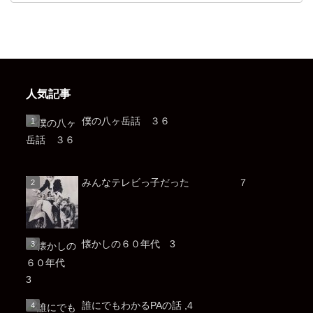
人気記事
僕の八ヶ岳話 ３６
みんなテレビっ子だった ７
懐かしの６０年代 3
誰にでもわかるPAの話 ,4