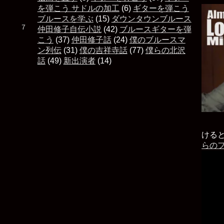
を弾こう サドルの加工
(6)
ギターを弾こう
ブルースを学ぶ
(15)
ダウンタウンブルース
た ７
仲田修子自伝小説
(42)
ブルースギターを弾
こう
(37)
仲田修子話
(24)
僕のブルースマ
ン列伝
(31)
僕の吉祥寺話
(77)
僕らの北沢
話
(49)
新出演者
(14)
ける
らの