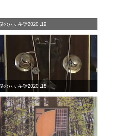
僕の八ヶ岳話2020 .19
僕の八ヶ岳話2020 .18