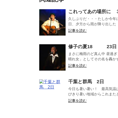
これってあの場所に 
久しぶりだ・・・たしか今年
日、夕方から雨が降り出した 
記事を読む
修子の夏18 23日
まさに梅雨のど真ん中 昼過
晴れ女」としてその名を轟かす
記事を読む
千葉と群馬 2日
今日も暑い暑い！ 最高気温
びきり暑い地域からこれまたと
記事を読む