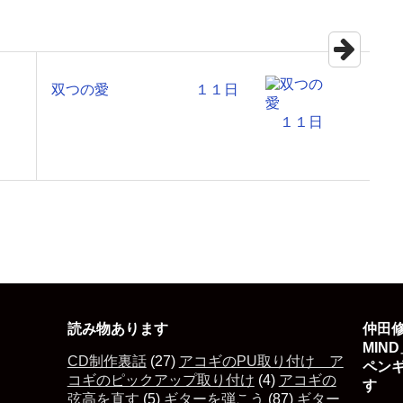
双つの愛 １１日
読み物あります
仲田修
MIN
CD制作裏話
(27)
アコギのPU取り付け ア
ペン
コギのピックアップ取り付け
(4)
アコギの
す 
弦高を直す
(5)
ギターを弾こう
(87)
ギター