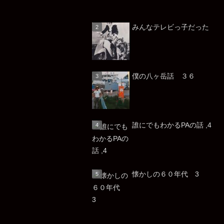
みんなテレビっ子だっ
僕の八ヶ岳話 ３６
誰にでもわかるPAの話 ,4
懐かしの６０年代 3