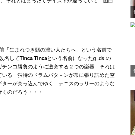
けど、それとはまったくテイストが違っていて 面白
前「生まれつき髭の濃い人たちへ」という名前で
改名して
Tinca Tinca
という名前になったg ,ds の
ガチンコ勝負のように激突する２つの楽器 それは
ている 独特のドラムパタ－ンが常に張り詰めた空
ギターが突っ込んでゆく テニスのラリーのような
行くのだろう・・・