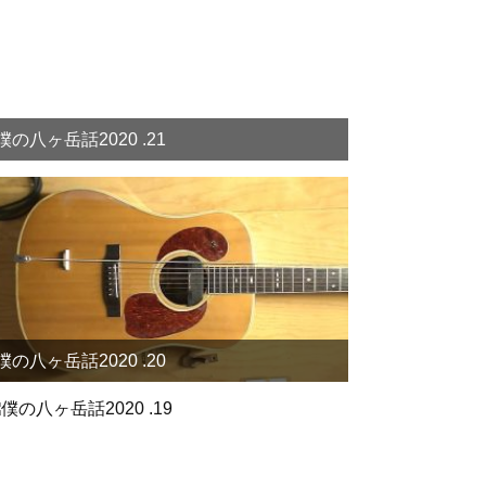
僕の八ヶ岳話2020 .21
僕の八ヶ岳話2020 .20