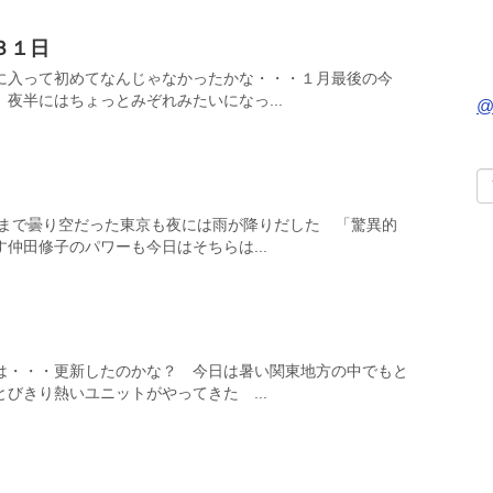
３１日
に入って初めてなんじゃなかったかな・・・１月最後の今
夜半にはちょっとみぞれみたいになっ...
@
ぎまで曇り空だった東京も夜には雨が降りだした 「驚異的
仲田修子のパワーも今日はそちらは...
は・・・更新したのかな？ 今日は暑い関東地方の中でもと
びきり熱いユニットがやってきた ...