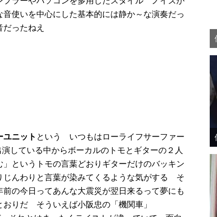
ンプラーやパソコンを多用したスタイル ノイズか
な音使いを中心にした基本的には静か～な演奏だっ
音だったねえ
ーユニット
という いつもはローライフサーファー
いう編成で出演している中からボーカルのトモとギターの２人
む」というトモの言葉どおりギターだけのバッキン
りじんわりと言葉が染みてくるような気がする そ
年前の今日ってあんな大震災が翌日来るって夢にも
とおりだ そういえば小阪忠の「機関車」