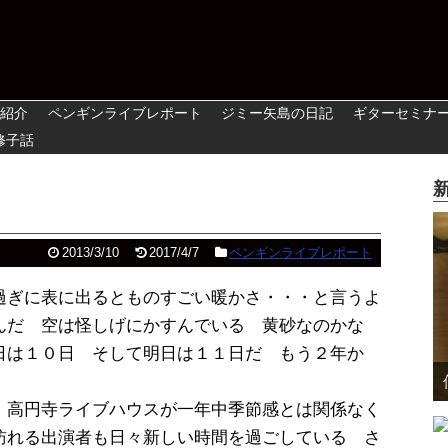
紹介
ペンギンライブレポート
ジミー矢島の日記
ギターセミナ
修子話
2013/3/10
2017/4/7
ペンギンライブレポート
過ぎに表に出るとものすごい暖かさ・・・と言うよ
んだ 空は怪しげにかすんでいる 黄砂なのかな
日は１０日 そして明日は１１日だ もう２年か
 高円寺ライブハウスが一年中季節感とは関係なく
訪れる出演者も日々新しい時間を過ごしている さ