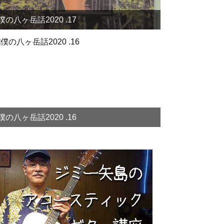
僕の八ヶ岳話2020 .17
僕の八ヶ岳話2020 .16