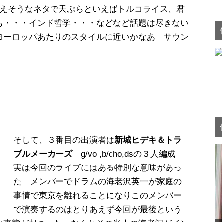
言えそうなネタで天ぷらといえばトルコライス、君
も・・・インド哲学・・・などなど話題は尽きない
ヨーロッパあたりのスタイルに近いかなあ サウン
そして、３番目の出演者は
新城ヒデキ＆トラ
ブルメーカーズ
g/vo ,b/cho,dsの３人編成
実は今回のライブにはある特別な意味があっ
た メンバーでドラムの海老沢英一が家庭の
事情で東京を離れることになりこのメンバー
で演奏するのはとりあえず今回が最後という