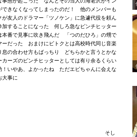
な事態が起こった なんとその当人の海老沢がイン
ができなくなってしまったのだ！ 他のメンバーも
クが友人のドラマー「ツノケン」に急遽代役を頼ん
参加することになった 何しろ急なピンチヒッター
は本番で見事に吹き飛んだ 「つのだひろ」の甥で
マーだった おまけにビトクとは高校時代同じ音楽
り息の合わせ方もばっちり どちらかと言うとかな
ーカーズのピンチヒッターとしては有り余るくらい
功！いやあ、よかったね ただエビちゃんに会えな
お大事に
そし