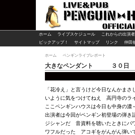
ホーム
ライブスケジュール
これからの出演者
ピックアップ！
サイトマップ
リンク
仲田
ホーム
ペンギンライブレポート
大きなペンダント ３０日
「花冷え」と言うけど今日なんかまさ
いように気をつけてねえ 高円寺のラ
ここペンギンハウスは今日も中身の濃
出演者は今回がペンギン初登場の弾き
ジシャンだ 音資料を聴いたときにパ
ワフルだった アコギをがんがん弾い