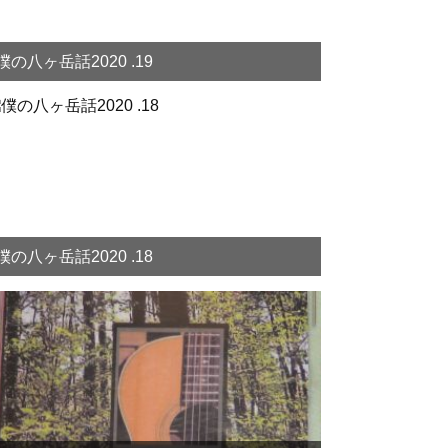
僕の八ヶ岳話2020 .19
僕の八ヶ岳話2020 .18