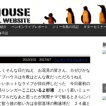
紹介
ペンギンライブレポート
ジミー矢島の日記
ギターセミナ
修子話
2013/3/31
2017/4/7
ペンギンライブレポート
しくそんな日だねえ お花見の皆さん、カゼひかな
イブハウスは今夜はどんな夜だっただろうねえ
～いホットなライブが目白押しだった 今日最初の
語りシンガー
ここにいるよ杉浦
という若いミュー
ワフルだなあと思ったが実際ナマで観るとさらにパ
て歌う彼の歌い方は全部直球の剛速球だ ２４歳と