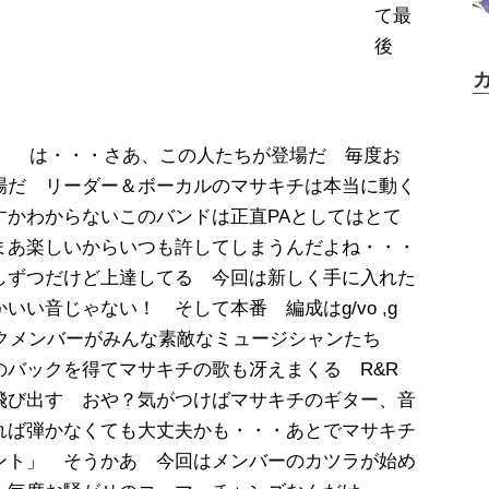
て最
後
は・・・さあ、この人たちが登場だ 毎度お
場だ リーダー＆ボーカルのマサキチは本当に動く
すかわからないこのバンドは正直PAとしてはとて
まあ楽しいからいつも許してしまうんだよね・・・
しずつだけど上達してる 今回は新しく手に入れた
い音じゃない！ そして本番 編成はg/vo ,g
 このバックメンバーがみんな素敵なミュージシャンたち
バックを得てマサキチの歌も冴えまくる R&R
々に飛び出す おや？気がつけばマサキチのギター、音
れば弾かなくても大丈夫かも・・・あとでマサキチ
ント」 そうかあ 今回はメンバーのカツラが始め