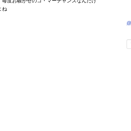
・毎度お騒がせのコ・マーチャンズなんだけ
よね
@