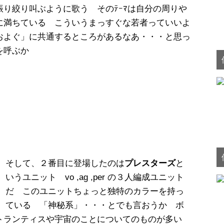
り絞り叫ぶように歌う そのﾃｰﾏは自分の周りや
に満ちている こういうまっすぐな若者っていいよ
およぐ」に共通するところがあるなあ・・・と思っ
を呼ぶか
そして、２番目に登場したのは
プレスターズ
と
いうユニット vo ,ag ,per の３人編成ユニット
だ このユニットちょっと独特のカラーを持っ
ている 「神秘系」・・・とでも言おうか ボ
トランティスや宇宙のことについてのものが多い