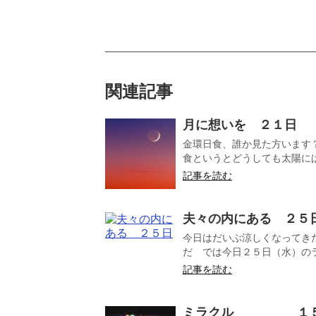
関連記事
月に想いを ２１日
金環日食、誰か見た方います
食というとどうしても太陽にば
記事を読む
夫々の内にある ２５
今日はだいぶ涼しくなってき
だ では今日２５日（水）のラ
記事を読む
ミラクル １５