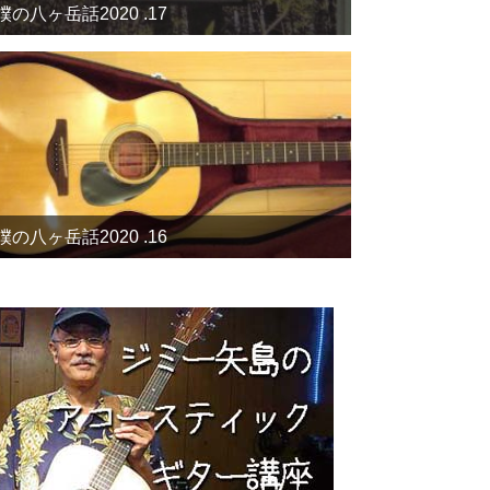
僕の八ヶ岳話2020 .17
僕の八ヶ岳話2020 .16