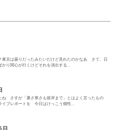
？東京は曇りだったみたいだけど見れたのかなあ さて、日
かり関心が行くけどそれを演出する...
日
たね さすが「暑さ寒さも彼岸まで」とはよく言ったもの
イブレポートを 今日はけっこう個性...
日