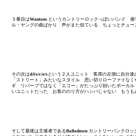
３番目は
Wantons
というカントリーロックっぽいバンド 後半
ル・ヤングの曲ばかり 声がまた似ている ちょっとチュー
その次は
d/i/s/c/o/s
という２人ユニット 客席の左側に自分達
「ストリート」みたいなスタイル 思い切りローファイなく
ギ リバーブではなく「エコー」がたっぷり効いたボーカル
いユニットだった お客ののり方がハンパじゃない もうも
そして最後は主催者である
Balladmen
カントリーパンクロッ