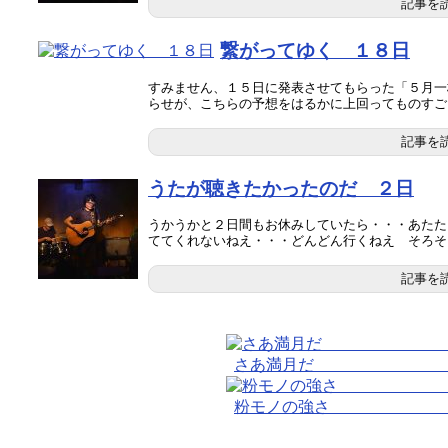
記事を
繋がってゆく １８日
すみません、１５日に発表させてもらった「５月一
らせが、こちらの予想をはるかに上回ってものすごい反
記事を
うたが聴きたかったのだ ２日
うかうかと２日間もお休みしていたら・・・あたた
ててくれないねえ・・・どんどん行くねえ そろそろ梅
記事を
さあ満月だ 
粉モノの強さ 