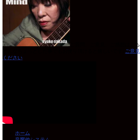
ご質問、ご意見、ご感想はこち
どんなちょっとした事でもお便り頂けると嬉しいです♪
ご意見
ください
ホーム
音響他システム