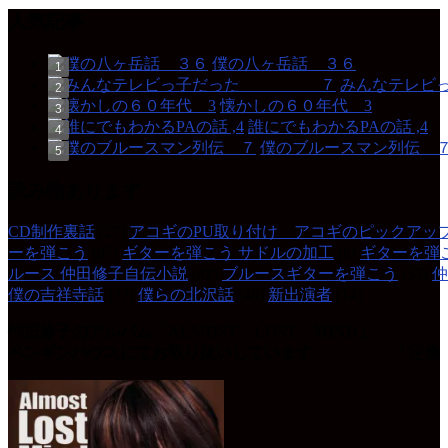
人気記事
僕の八ヶ岳話 ３６
みんなテレ
懐かしの６０年代 3
誰にでもわかるPAの話 ,4
僕のブルースマン列伝 
読み物あります
CD制作裏話
(27)
アコギのPU取り付け アコギのピックアッ
ーを弾こう
(87)
ギターを弾こう サドルの加工
(6)
ギターを弾
ルース 仲田修子自伝小説
(42)
ブルースギターを弾こう
(37)
仲
僕の吉祥寺話
(77)
僕らの北沢話
(49)
新出演者
(14)
仲田修子のアルバム「ALMOST LOST MIND」
ペンギンハウスにてお取り扱いしています 「定価 