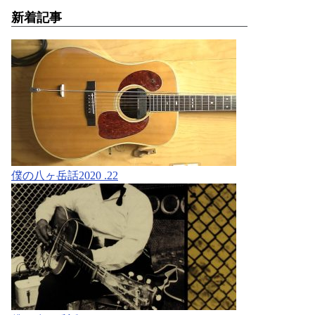
新着記事
僕の八ヶ岳話2020 .22