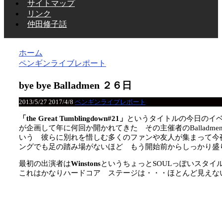
サイトマップ
リンク
仲田修子話
ホーム
ペンギンライブレポート
bye bye Balladmen ２６日
2013/5/27
2017/4/8
ペンギンライブレポート
「the Great Tumblingdown#21」
というタイトルの今日のイベン
が企画して年に何回か開かれてきた その主催者のBalladm
いう 彼らに別れを惜しむ多くのファンや友人が集まって今
ングでも足の踏み場がないほど もう開始前からしっかり盛
最初の出演者は
Winstons
というちょっとSOULっぽいスタイ
これはかなりハードコア ステージは・・・ほとんど見えな