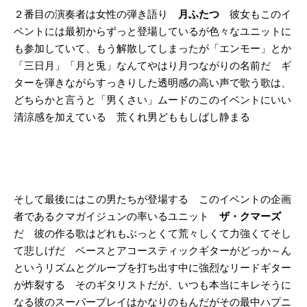
２番目の演奏者は女性の弾き語り
月ふたつ
彼女もこのイ
ベントには最初からずっと登場しているが色々なユニットに
も参加していて、もう解散してしまったが「エンモー」とか
「三日月」「月と兎」なんてやはり月つながりの名前だ ギ
ターを弾きながらすっきりした透明感の高い声で歌う歌は、
どちらかと言うと「男くさい」ムードのこのイベントにいい
清涼感を加えている 荒くれ男どももしばし静まる
そして最後にはこの男たちが登場する このイベントの企画
者であるクマガイジュンの率いるユニット
ザ・クマーズ
だ 彼の作る歌はどれもぶっとくて荒々しくて力強くてそし
て悲しげだ ベースとアコースティックギターがどっか～ん
というリズムとグルーブを打ち出す中に強烈なリードギター
が炸裂する そのギタリストだが、いつも本当にキレそうに
なる彼のスーパープレイはかなりのもんだがその最中ハプニ