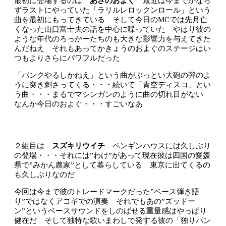
最初に登場するのは
あさのおよぐ
最近は今までかなら
ずラストにやっていた「ラリルレロックンロール」という
曲を最初にもってきている そして今日のMCでは先月亡
くなった山口富士夫の話を中心に喋っていた やはり彼の
ような年代のろっかーたちのも大きな影響力を与えてきた
んだねえ それもあってかきょうのおよぐのステージはい
つもよりさらにパワフルだった
「パンクやるしかねえ」という曲がぶっとい大砲の弾のよ
うに突き刺さってくる・・・続いて「青空ディスコ」とい
う曲・・・まるでマシンガンのように曲の切れ目がない
なんか今日のおよぐ・・・すごいなあ
２組目は
スズキリウイチ
ペンギンハウスには久しぶり
の登場・・・それには”わけ”があって現在彼は四国の愛媛
県で”みかん農家”として暮らしている 東京に出てくるの
も久しぶりなのだ
今回は今まで彼のトレードマークだった”ベース弾き語
り”ではなくアコギでの演奏 それでもあの”ズッドー
ン”というベースサウンドをしのばせる重量感はやっぱり
健在だ そして独特な歌いまわしで発する彼の「独りパン