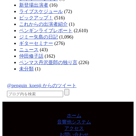
新登場出演者
(16)
ライブスケジュール
(72)
ピックアップ！
(516)
これからの出演者紹介
(1)
ペンギンライブレポート
(2,610)
ジミー矢島の日記
(1,096)
ギターセミナー
(276)
ニュース
(43)
仲田修子話
(162)
ペンマス丹沢亜郎の独り言
(226)
未分類
(1)
@penguin_koenji からのツイート
ホーム
音響他システム
アクセス
お問い合わせ