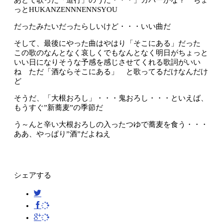
あとで歌った「道行」のうた・・・」カバーかな？ ちょ
っとHUKANZENNNENNSYOU
だったみたいだったらしいけど・・・いい曲だ
そして、最後にやった曲はやはり「そこにある」だった
この歌のなんとなく哀しくでもなんとなく明日がちょっと
いい日になりそうな予感を感じさせてくれる歌詞がいい
ね ただ「酒ならそこにある」 と歌ってるだけなんだけ
ど
そうだ、「大根おろし」・・・鬼おろし・・・といえば、
もうすぐ”新蕎麦”の季節だ
う～んと辛い大根おろしの入ったつゆで蕎麦を食う・・・
ああ、やっぱり”酒”だよねえ
シェアする