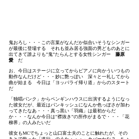
鬼おろし・・・この言葉がなんだか似合いそうなシンガー
が最後に登場する それも並み居る強面の男どものあとに
出てきて誰よりも”鬼”たらんとする女性シンガー
藤原
愛
だ
お、今日はステージに立ってからピアノに向かういつもの
動作なんだけど・・・妙に艶っぽい 深々と一礼してから
曲が始まる 今日は「ヨッパライ帰り道」からのスタート
だ
「独唱パンク」からペンギンハウスに出演するようになっ
た彼女だが、最近はパンキッシュになんか色っぽさが加わ
ってきたなあ・・・真っ黒い「羽織」は最初からだ
か・・・なんか今日は”襟抜き”の所作がまるで・・・「花
柳界」の人みたいだ
彼女もMCでちょっと山口富士夫のことに触れたが、その