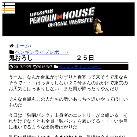
ホーム
ペンギンライブレポート
鬼おろし ２５日
2013/9/25
2016/8/7
ペンギンライブレポート
うーん、なんか台風がずりずりと近寄って来そうで来なさ
そうで・・・はっきりしない２０号さんのおかげで東京の
お天気もはっきりしない また雨が降ったりやんだり
そんな台風もこの人たちの勢いあっちへ追いやってほしい
ものだ
今日は「独唱パンク」出身者のエントリーが２組いる そ
れだけでなくとも全員「独パン」を履いてる・・・いや肩
に担いでるような出演者ばかりだ