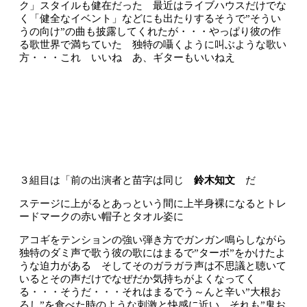
ク」スタイルも健在だった 最近はライブハウスだけでな
く「健全なイベント」などにも出たりするそうで”そうい
うの向け”の曲も披露してくれたが・・・やっぱり彼の作
る歌世界で満ちていた 独特の囁くように叫ぶような歌い
方・・・これ いいね あ、ギターもいいねえ
３組目は「前の出演者と苗字は同じ
鈴木知文
だ
ステージに上がるとあっという間に上半身裸になるとトレ
ードマークの赤い帽子とタオル姿に
アコギをテンションの強い弾き方でガンガン鳴らしながら
独特のダミ声で歌う彼の歌にはまるで”ターボ”をかけたよ
うな迫力がある そしてそのガラガラ声は不思議と聴いて
いるとその声だけでなぜだか気持ちがよくなってく
る・・・そうだ・・・それはまるでう～んと辛い”大根お
ろし”を食べた時のような刺激と快感に近い それも”鬼お