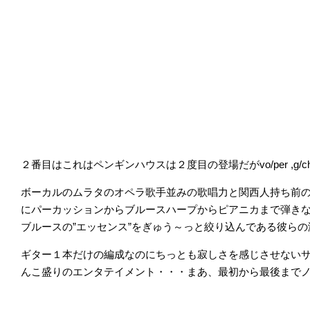
２番目はこれはペンギンハウスは２度目の登場だがvo/per ,g
ボーカルのムラタのオペラ歌手並みの歌唱力と関西人持ち前
にパーカッションからブルースハープからピアニカまで弾き
ブルースの”エッセンス”をぎゅう～っと絞り込んである彼ら
ギター１本だけの編成なのにちっとも寂しさを感じさせない
んこ盛りのエンタテイメント・・・まあ、最初から最後まで