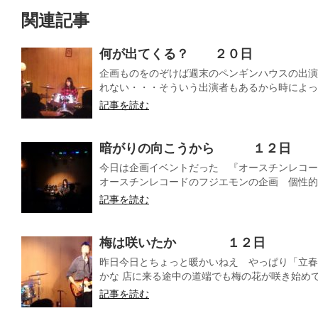
関連記事
何が出てくる？ ２０日
企画ものをのぞけば週末のペンギンハウスの出演
れない・・・そういう出演者もあるから時によって
記事を読む
暗がりの向こうから １２日
今日は企画イベントだった 『オースチンレコー
オースチンレコードのフジエモンの企画 個性的で
記事を読む
梅は咲いたか １２日
昨日今日とちょっと暖かいねえ やっぱり「立春
かな 店に来る途中の道端でも梅の花が咲き始めてる 
記事を読む