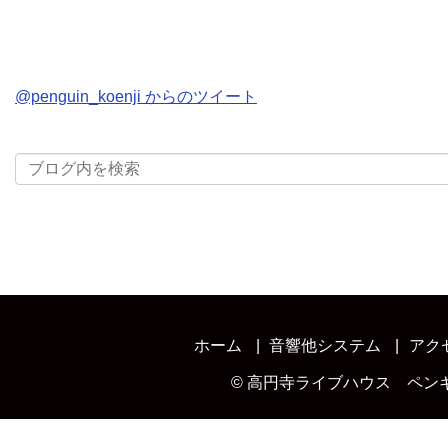
@penguin_koenji からのツイート
ホーム
音響他システム
アク
©
高円寺ライブハウス ペン