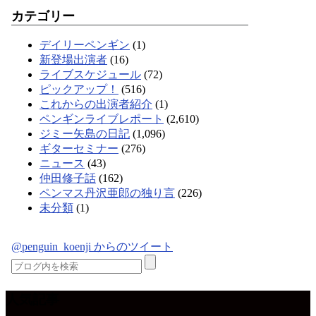
カテゴリー
デイリーペンギン
(1)
新登場出演者
(16)
ライブスケジュール
(72)
ピックアップ！
(516)
これからの出演者紹介
(1)
ペンギンライブレポート
(2,610)
ジミー矢島の日記
(1,096)
ギターセミナー
(276)
ニュース
(43)
仲田修子話
(162)
ペンマス丹沢亜郎の独り言
(226)
未分類
(1)
@penguin_koenji からのツイート
人気記事