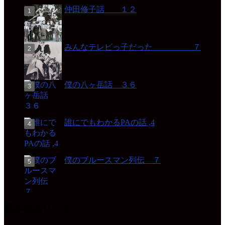
仲田修子話 １２
みんなテレビっ子だった ７
僕の八ヶ岳話 ３６
誰にでもわかるPAの話 ,4
僕のブルースマン列伝 ７
読み物あります