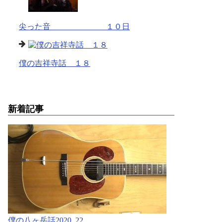
尖った音 １０日
僕の吉祥寺話 １８
新着記事
僕の八ヶ岳話2020 .22