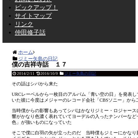
ピックアップ！
サイトマップ
リンク
仲田修子話
ホーム
ジミー矢島の日記
僕の吉祥寺話 １７
2014/2/11
2016/10/9
ジミー矢島の日記
その話はシバから来た
URCレーベルから一枚目のアルバム「青い空の日」を発表
いた彼に今度はメジャーのレコード会社「CBSソニー」から
当時僕からの影響もあってシバはかなりジミー・ロジャース
響がかなり色濃く表れていてヨーデルの入ったナンバーなど
色」が強いものになっていた
そこで僕に白羽の矢が立ったのだ 当時僕もジミーにかなり