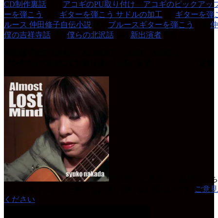
CD制作裏話
(27)
アコギのPU取り付け アコギのピックアッ
ーを弾こう
(87)
ギターを弾こう サドルの加工
(6)
ギターを弾
ルース 仲田修子自伝小説
(42)
ブルースギターを弾こう
(37)
仲
僕の吉祥寺話
(77)
僕らの北沢話
(49)
新出演者
(14)
仲田修子のアルバム「ALMOST LOST MIND」
ペンギンハウスにてお取り扱いしています 「定価 
ご質問、ご意見、ご感想はこち
どんなちょっとした事でもお便り頂けると嬉しいです♪
ご意見
ください