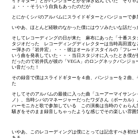
イドギター」とかバンジョーとかを弾き込んでいた そりゃ
ょ・・・そういう自負もあったのだが
とにかくシバのアルバムにスライドギターとバンジョーで参
いやあ、ほとんど経験のなかった僕にはウソみたいな話だっ
そしてレコーディングの日が来た 麻布にあった「十番スタ
タ
ジオだった レコーディングディレクターは当時高田渡な
ー弾きの「岩井宏」・・・彼はオールドスタイルの「フレー
いう曲を発表していた・・・当日スタジオに入ったとき僕が
だったので岩井氏が彼の「VEGA」のロングネックバンジョ
い音だった！
その録音で僕はスライドギターを４曲、バンジョーを２曲、
た
そしてそのアルバムの最後に入った曲「ユーアーマイサンシ
ノ）、当時シバのマネージャーだったワダさん（ボーカル）
ハーモニカと歌で参加している この演奏は当時のぐゎらん
騒ぎをそのまま録音しちゃったような感じでその楽しい雰囲
いやあ、このレコーディングは僕にとっては記念すべき初仕
ある