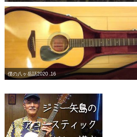
僕の八ヶ岳話2020 .16