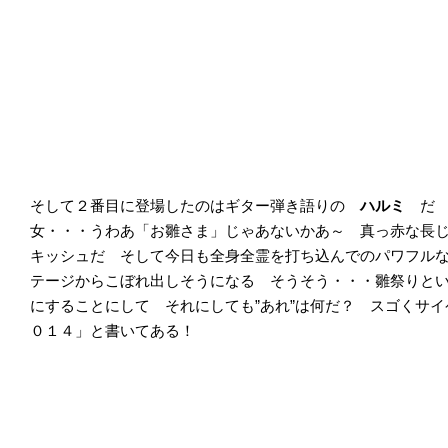
そして２番目に登場したのはギター弾き語りの
ハルミ
だ 
女・・・うわあ「お雛さま」じゃあないかあ～ 真っ赤な長
キッシュだ そして今日も全身全霊を打ち込んでのパワフル
テージからこぼれ出しそうになる そうそう・・・雛祭りと
にすることにして それにしても”あれ”は何だ？ スゴくサ
０１４」と書いてある！