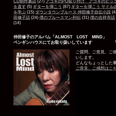
CD制作裏話
(27)
アコギのPU取り付け アコギのピッ
を直す
(5)
ギターを弾こう
(87)
ギターを弾こう サドル
を学ぶ
(15)
ダウンタウンブルース 仲田修子自伝小説
(4
田修子話
(24)
僕のブルースマン列伝
(31)
僕の吉祥寺話
(14)
仲田修子のアルバム「ALMOST LOST MIND」
ペンギンハウスにてお取り扱いしています 「
ご質問、ご意見、ご
いします。
どんなちょっとした
ご意見、ご感想はこ