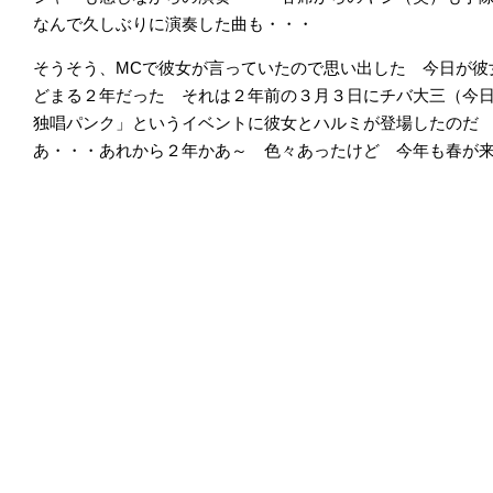
なんで久しぶりに演奏した曲も・・・
そうそう、MCで彼女が言っていたので思い出した 今日が彼
どまる２年だった それは２年前の３月３日にチバ大三（今
独唱パンク」というイベントに彼女とハルミが登場したのだ
あ・・・あれから２年かあ～ 色々あったけど 今年も春が