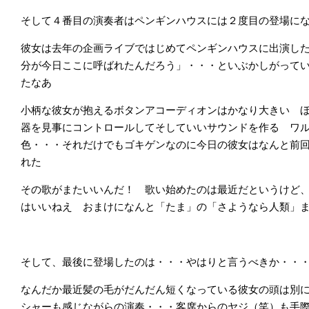
そして４番目の演奏者はペンギンハウスには２度目の登場に
彼女は去年の企画ライブではじめてペンギンハウスに出演し
分が今日ここに呼ばれたんだろう」・・・といぶかしがって
たなあ
小柄な彼女が抱えるボタンアコーディオンはかなり大きい 
器を見事にコントロールしてそしていいサウンドを作る ワ
色・・・それだけでもゴキゲンなのに今日の彼女はなんと前
れた
その歌がまたいいんだ！ 歌い始めたのは最近だというけど
はいいねえ おまけになんと「たま」の「さようなら人類」
そして、最後に登場したのは・・・やはりと言うべきか・・
なんだか最近髪の毛がだんだん短くなっている彼女の頭は別
シャーも感じながらの演奏・・・客席からのヤジ（笑）も手