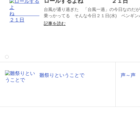
ロールするよね ２１日
台風が通り過ぎた 「台風一過」の今日なのだが
乗っかってる そんな今日２１日(水) ペンギンハ
記事を読む
雛祭りということで
声～