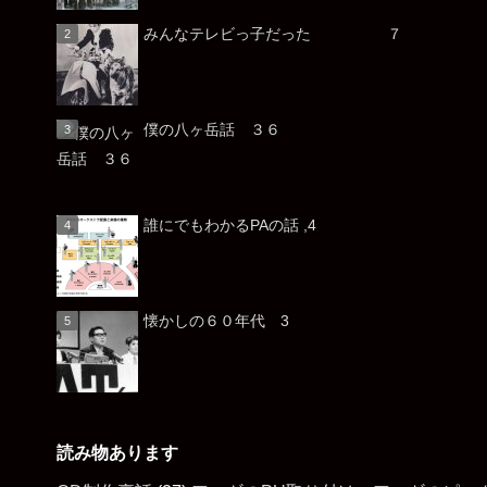
みんなテレビっ子だった ７
僕の八ヶ岳話 ３６
誰にでもわかるPAの話 ,4
懐かしの６０年代 3
読み物あります