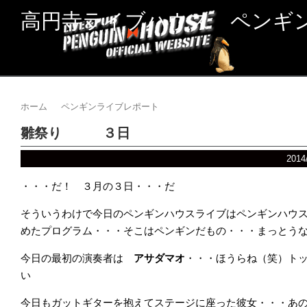
高円寺ライブハウス ペンギ
ホーム
ペンギンライブレポート
雛祭り ３日
2014
・・・だ！ ３月の３日・・・だ
そういうわけで今日のペンギンハウスライブはペンギンハウ
めたプログラム・・・そこはペンギンだもの・・・まっとう
今日の最初の演奏者は
アサダマオ
・・・ほうらね（笑）ト
い
今日もガットギターを抱えてステージに座った彼女・・・あ