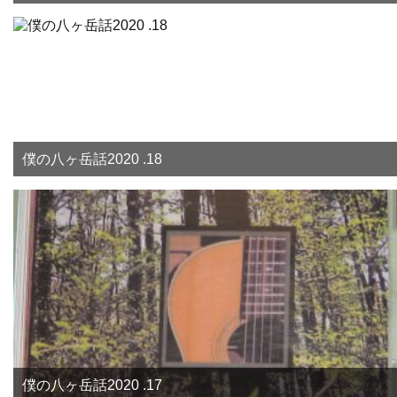
僕の八ヶ岳話2020 .18
僕の八ヶ岳話2020 .17