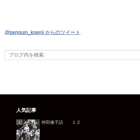
@penguin_koenji からのツイート
人気記事
仲田修子話 １２