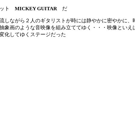
ニット
MICKEY GUITAR
だ
流しながら２人のギタリストが時には静やかに密やかに、
抽象画のような音映像を組み立ててゆく・・・映像といえ
変化してゆくステージだった