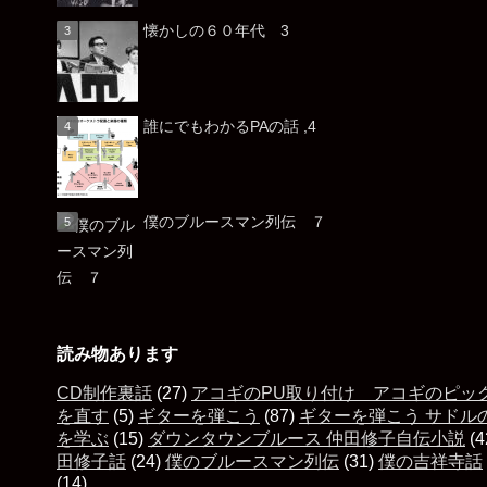
懐かしの６０年代 3
誰にでもわかるPAの話 ,4
僕のブルースマン列伝 ７
読み物あります
CD制作裏話
(27)
アコギのPU取り付け アコギのピッ
を直す
(5)
ギターを弾こう
(87)
ギターを弾こう サドル
を学ぶ
(15)
ダウンタウンブルース 仲田修子自伝小説
(4
田修子話
(24)
僕のブルースマン列伝
(31)
僕の吉祥寺話
(14)