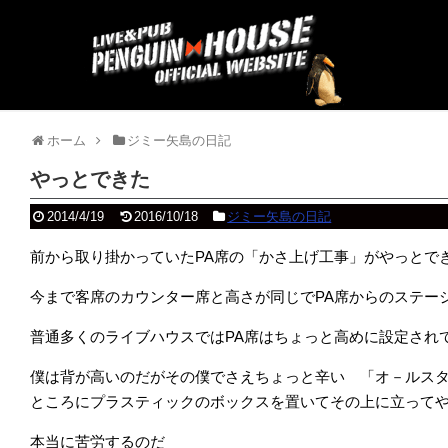
ホーム
ジミー矢島の日記
やっとできた
2014/4/19
2016/10/18
ジミー矢島の日記
前から取り掛かっていたPA席の「かさ上げ工事」がやっとで
今まで客席のカウンター席と高さが同じでPA席からのステー
普通多くのライブハウスではPA席はちょっと高めに設定され
僕は背が高いのだがその僕でさえちょっと辛い 「オ－ルス
ところにプラスティックのボックスを置いてその上に立って
本当に苦労するのだ