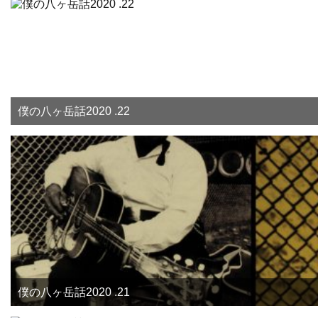
僕の八ヶ岳話2020 .22
僕の八ヶ岳話2020 .21