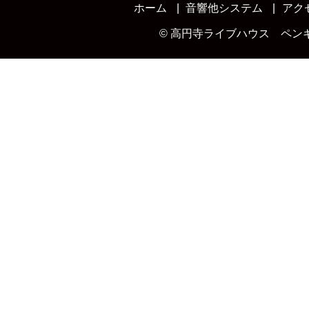
ホーム
音響他システム
アク
©
高円寺ライブハウス ペン