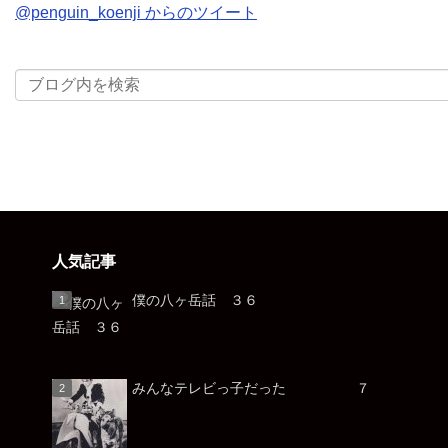
@penguin_koenji からのツイート
人気記事
僕の八ヶ岳話 ３６
みんなテレビっ子だった ７