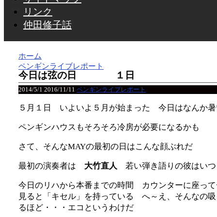
リンク
仲田修子話
ホーム
ペンギンライブレポート
今日は弦の日 １日
2014/5/1
2016/11/11
ペンギンライブレポート
５月１日 いよいよ５月が始まった 今日はなんか暑
ペンギンハウスもそろそろ冷房が必要になるかも
さて、そんなMAYの最初の日はこんな顔ぶれだ
最初の演奏者は
大竹直人
若い弾き語りの彼はいつ
今日のリハから本番までの時間 カウンターに座って
見ると「キセル」を持っている へ～え、そんなの吸
るほど・・・エコというわけだ