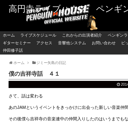
高円寺ライブハウス ペンギ
ホーム
ライブスケジュール
これからの出演者紹介
ペンギンラ
ギターセミナー
アクセス
音響他システム
お問い合わせ
ピ
仲田修子話
ホーム
ジミー矢島の日記
僕の吉祥寺話 ４１
201
さて、話は変わる
あのJAMというイベントをきっかけに出会った新しい音楽仲
その後僕ら吉祥寺の音楽連中の仲間入りしたのはいうまでも