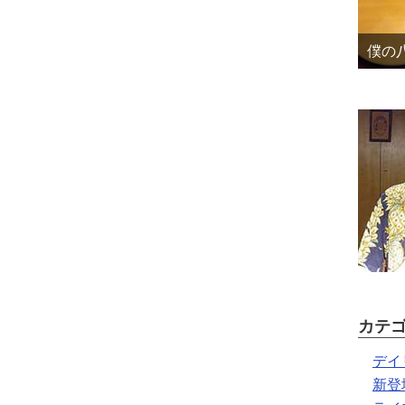
僕の八
カテ
デイ
新登