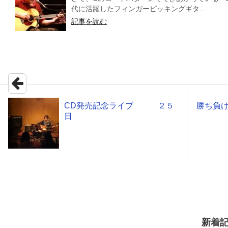
代に活躍したフィンガーピッキングギタ...
記事を読む
CD発売記念ライブ ２５
勝ち負
日
新着