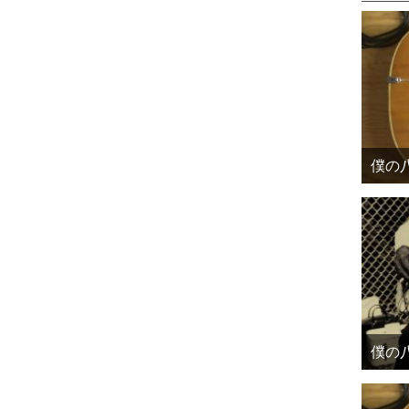
僕の八
僕の八