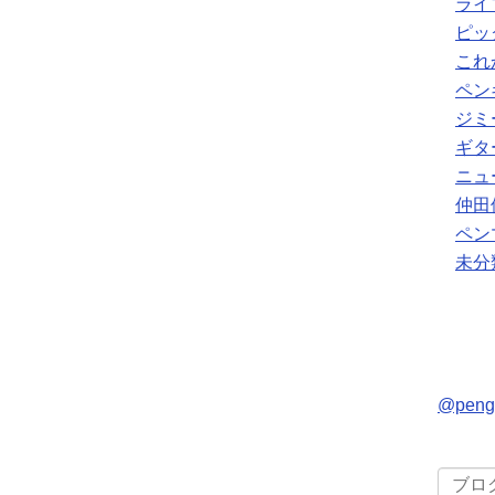
ライ
ピッ
これ
ペン
ジミ
ギタ
ニュ
仲田
ペン
未分
@pen