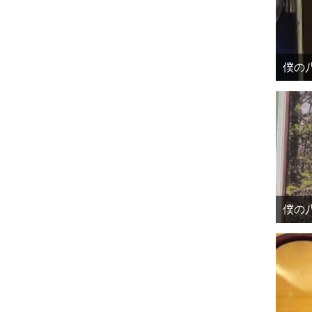
僕の八
僕の八