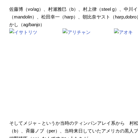
佐藤博（vo/ag）、村瀬雅巳（b）、村上律（steel g）、中
（mandolin）、松田幸一（harp）、朝比奈ヤスト（harp,d
かし（ag/banjo）
そしてメジャ－というか当時のティンパンアレイ系から 村松
（b）、斉藤ノブ（per）、当時来日していたアメリカの黒人プレイ