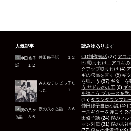
人気記事
読み物あります
CD制作裏話
(27)
アコ
仲田修子話 １２
PU取り付け アコギの
クアップ取り付け
(4)
ギの弦高を直す
(5)
ギ
を弾こう
(87)
ギターを
みんなテレビっ子だ
う サドルの加工
(6)
ギ
った ７
を弾こう ブルースを学
(15)
ダウンタウンブル
仲田修子自伝小説
(42)
僕の八ヶ岳話 ３６
ースギターを弾こう
(3
田修子話
(24)
僕のブル
マン列伝
(31)
僕の吉祥
(77)
僕らの北沢話
(49)