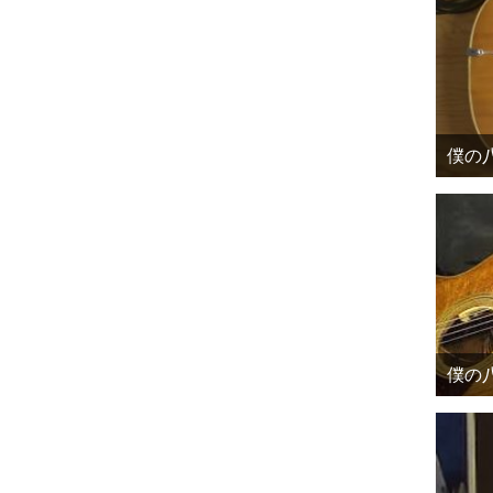
僕の八
僕の八