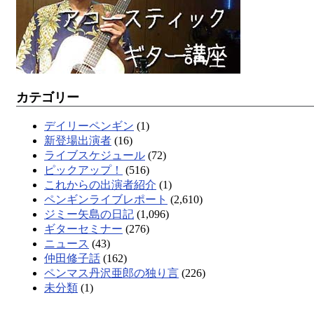
カテゴリー
デイリーペンギン
(1)
新登場出演者
(16)
ライブスケジュール
(72)
ピックアップ！
(516)
これからの出演者紹介
(1)
ペンギンライブレポート
(2,610)
ジミー矢島の日記
(1,096)
ギターセミナー
(276)
ニュース
(43)
仲田修子話
(162)
ペンマス丹沢亜郎の独り言
(226)
未分類
(1)