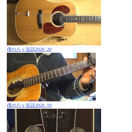
僕の八ヶ岳話2020 .20
僕の八ヶ岳話2020 .19