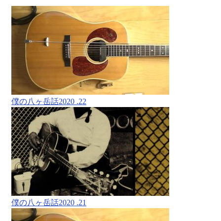
僕の八ヶ岳話2020 .22
僕の八ヶ岳話2020 .21