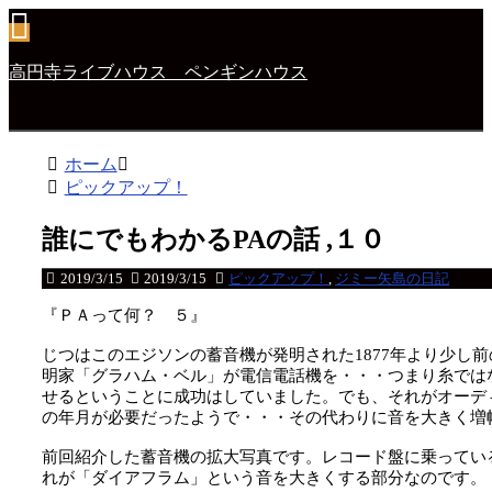
高円寺ライブハウス ペンギンハウス
ホーム
ピックアップ！
誰にでもわかるPAの話 ,１０
2019/3/15
2019/3/15
ピックアップ！
,
ジミー矢島の日記
『ＰＡって何？ ５』
じつはこのエジソンの蓄音機が発明された1877年より少し前
明家「グラハム・ベル」が電信電話機を・・・つまり糸では
せるということに成功はしていました。でも、それがオーデ
の年月が必要だったようで・・・その代わりに音を大きく増
前回紹介した蓄音機の拡大写真です。レコード盤に乗ってい
れが「ダイアフラム」という音を大きくする部分なのです。