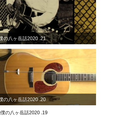
僕の八ヶ岳話2020 .21
僕の八ヶ岳話2020 .20