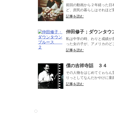
前回の動画から２年経った日
ど、庶民の暮らしはそれほど変
記事を読む
仲田修子；ダウンタ
私は中学の時、わりと成績が
った女の子が、アメリカのどこ
記事を読む
僕の吉祥寺話 ３４
その人物をはじめてぐゎらん
りっとしてなんだかやけに童顔
記事を読む