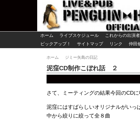
ホーム
ライブスケジュール
これからの出演者
ピックアップ！
サイトマップ
リンク
仲田
ホーム
ジミー矢島の日記
泥窪CD制作こぼれ話 ２
さて、ミーティングの結果今回のCD
泥窪にはすばらしいオリジナルがいっ
中から絞りに絞って全８曲