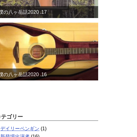
僕の八ヶ岳話2020 .17
僕の八ヶ岳話2020 .16
カテゴリー
デイリーペンギン
(1)
新登場出演者
(16)