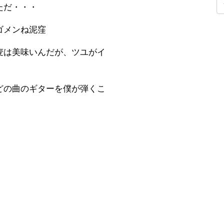
ただ・・・
ゴメンね泥窪
麦は美味いんだが、ツユがイ
どの曲のギターを僕が弾くこ