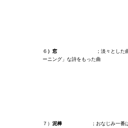
６
）窓
；淡々とした曲だが
ーニング」な詩をもった曲
７）
泥棒
；おなじみ一番はじけた