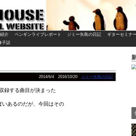
紹介
ペンギンライブレポート
ジミー矢島の日記
ギターセミナ
修子話
2014/6/4
2016/10/20
ジミー矢島の日記
に収録する曲目が決まった
ぱいあるのだが、今回はその