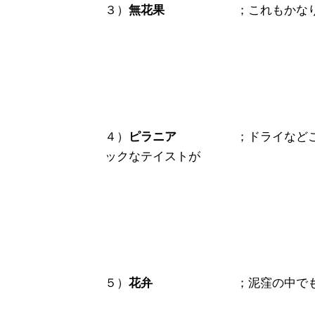
３）
無花果
；これもかなり「
４）
ピラニア
；ドライなどこかコ
ックなテイストが
５）
花弁
；泥窪の中でも最も退