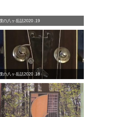
僕の八ヶ岳話2020 .19
僕の八ヶ岳話2020 .18