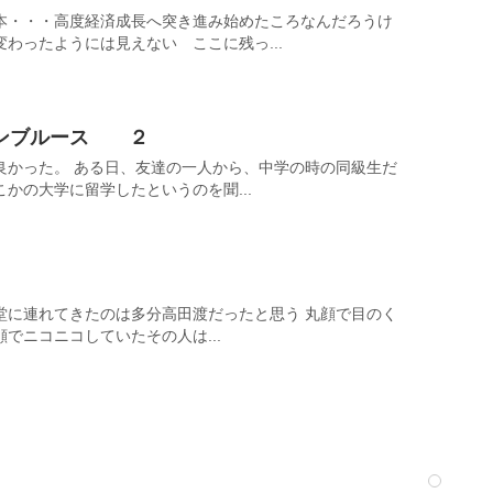
本・・・高度経済成長へ突き進み始めたころなんだろうけ
わったようには見えない ここに残っ...
ウンブルース ２
良かった。 ある日、友達の一人から、中学の時の同級生だ
かの大学に留学したというのを聞...
堂に連れてきたのは多分高田渡だったと思う 丸顔で目のく
でニコニコしていたその人は...