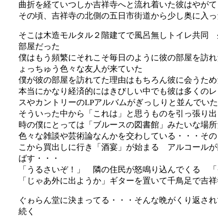
曲折を経ていつしか吉祥寺へと流れ着いた彼はやがて
その頃、吉祥寺の北側の五日市街道から少し奥に入っ
そこは木造モルタル２階建てで風呂無しトイレ共同 
部屋だった
僕はもう頻繁にそれこそ毎日のように彼の部屋を訪れ
ょっちゅう色々な友人が来ていた
僕が彼の部屋を訪れてた理由はもちろん彼に会うため
本当にかなり経済的にはきびしい中でも彼は多くのレ
スやカントリーのLPアルバムがぎっしりと並んでいた
そういった中から「これは」と思うものを引っ張り出
時の僕にとっては「ブルースの図書館」みたいな場所
色々な雑談や芸術論なんかを交わしている・・・その
こから買出しに行き「酒宴」が始まる アルコールが
ばす・・・
「うるさいぞ！」 隣の住民が怒鳴り込んでくる 「
「じゃあ外に出ようか」ギターを置いて千鳥足で吉祥
ぐゎらん堂に決まってる・・・そんな晩がくり返され
続く