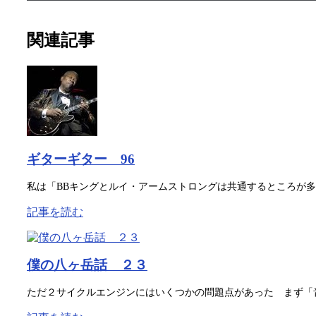
関連記事
ギターギター 96
私は「BBキングとルイ・アームストロングは共通するところが多
記事を読む
僕の八ヶ岳話 ２３
ただ２サイクルエンジンにはいくつかの問題点があった まず「音