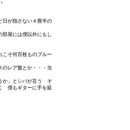
い
ど日が指さない４畳半の
の部屋には僕以外にもし
れこそ何百枚ものブルー
スのレア盤とか・・・当
うか」とシバが言う そ
く 僕もギターに手を延