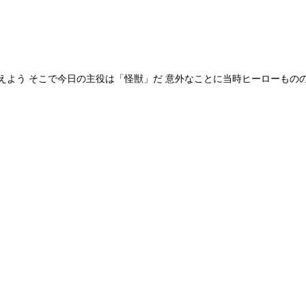
よう そこで今日の主役は「怪獣」だ 意外なことに当時ヒーローもののド