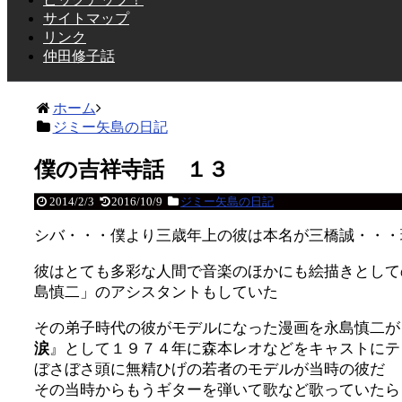
サイトマップ
リンク
仲田修子話
ホーム
ジミー矢島の日記
僕の吉祥寺話 １３
2014/2/3
2016/10/9
ジミー矢島の日記
シバ・・・僕より三歳年上の彼は本名が三橋誠・・・
彼はとても多彩な人間で音楽のほかにも絵描きとして
島慎二」のアシスタントもしていた
その弟子時代の彼がモデルになった漫画を永島慎二が
涙
』として１９７４年に森本レオなどをキャストにテ
ぼさぼさ頭に無精ひげの若者のモデルが当時の彼だ
その当時からもうギターを弾いて歌など歌っていたら