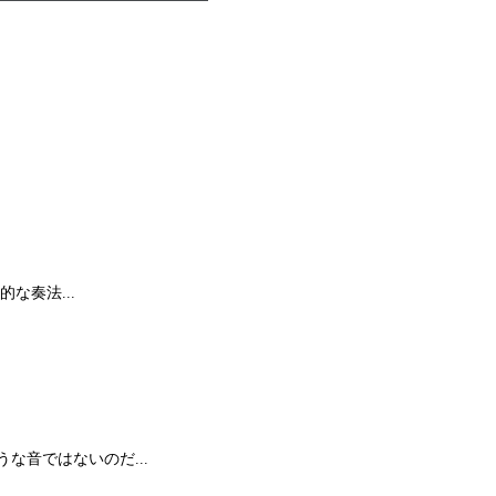
な奏法...
音ではないのだ...