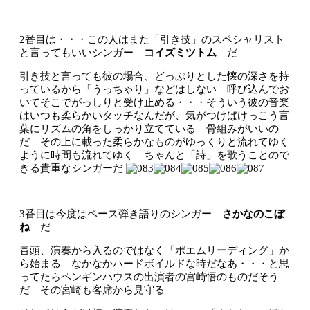
2番目は・・・この人はまた「引き技」のスペシャリスト
と言ってもいいシンガー
コイズミツトム
だ
引き技と言っても彼の場合、どっぷりとした懐の深さを持
っているから「うっちゃり」などはしない 呼び込んでお
いてそこでがっしりと受け止める・・・そういう彼の音楽
はいつも柔らかいタッチなんだが、気がつけばけっこう言
葉にリズムの角をしっかり立てている 骨組みがいいの
だ その上に載った柔らかなものがゆっくりと流れてゆく
ように時間も流れてゆく ちゃんと「詩」を歌うことので
きる貴重なシンガーだ
3番目は今度はベース弾き語りのシンガー
さかなのこぼ
ね
だ
冒頭、演奏から入るのではなく「ポエムリーディング」か
ら始まる なかなかハードボイルドな時だなあ・・・と思
ってたらペンギンハウスの出演者の宮崎悟のものだそう
だ その宮崎も客席から見守る