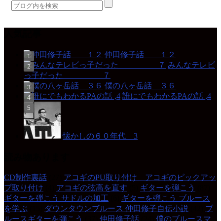
人気記事
仲田修子話 １２
みんなテレビ
っ子だった ７
僕の八ヶ岳話 ３６
誰にでもわかるPAの話 ,4
懐かしの６０年代 3
読み物あります
CD制作裏話
(27)
アコギのPU取り付け アコギのピックアッ
プ取り付け
(4)
アコギの弦高を直す
(5)
ギターを弾こう
(87)
ギターを弾こう サドルの加工
(6)
ギターを弾こう ブルース
を学ぶ
(15)
ダウンタウンブルース 仲田修子自伝小説
(42)
ブ
ルースギターを弾こう
(37)
仲田修子話
(24)
僕のブルースマ