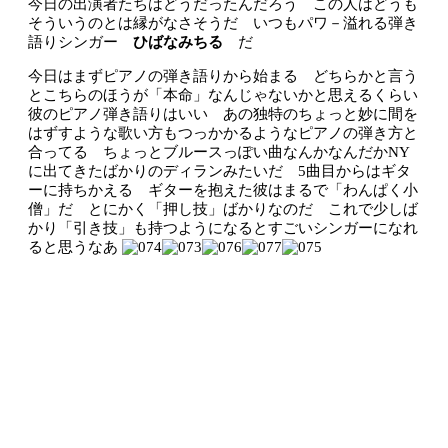
今日の出演者たちはどうだったんだろう この人はどうも
そういうのとは縁がなさそうだ いつもパワ－溢れる弾き
語りシンガー
ひばなみちる
だ
今日はまずピアノの弾き語りから始まる どちらかと言う
とこちらのほうが「本命」なんじゃないかと思えるくらい
彼のピアノ弾き語りはいい あの独特のちょっと妙に間を
はずすような歌い方もつっかかるようなピアノの弾き方と
合ってる ちょっとブルースっぽい曲なんかなんだかNY
に出てきたばかりのディランみたいだ 5曲目からはギタ
ーに持ちかえる ギターを抱えた彼はまるで「わんぱく小
僧」だ とにかく「押し技」ばかりなのだ これで少しば
かり「引き技」も持つようになるとすごいシンガーになれ
ると思うなあ