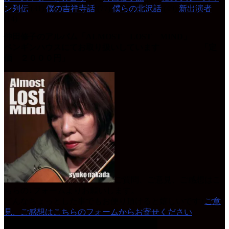
ン列伝
(31)
僕の吉祥寺話
(77)
僕らの北沢話
(49)
新出演者
(14)
仲田修子のアルバム「ALMOST LOST MIND」
ペンギンハウスにてお取り扱いしています 「定
価 ２０００円」
ご質問、ご意見、ご感想はこ
ちらの↓フォームよりお願いします。
どんなちょっとした事でもお便り頂けると嬉しいです♪
ご意
見、ご感想はこちらのフォームからお寄せください