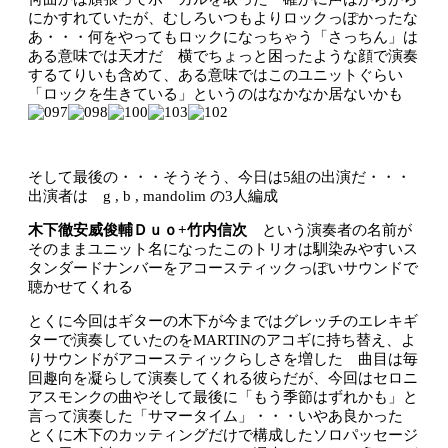
にかすれていたが、むしろいつもよりロックっぽかったな
あ・・・何をやってもロックになっちゃう「さっちん」は
ある意味では天才だ 横でちょっと困ったような顔で演奏
するてりいも含めて、ある意味ではこのユニットぐらい
「ロックを生きている」というのはなかなか居ないかも
そして最後の・・・そうそう、今日は5組の出演だ・・・
出演者は g , b , mandolim の3人編成
木下徹安威俊輔Ｄｕｏ+竹内信次
という演奏者の名前が
そのままユニット名になったこのトリオは馴染みやすいス
タンダードナンバーをアコースティックっぽいサウンドで
聴かせてくれる
とくに今回はギターの木下が今まではグレッチのエレキギ
ターで演奏していたのをMARTINのアコギに持ち替え、よ
りサウンドがアコースティックらしさを増した 曲目は毎
回趣向を凝らして演奏してくれる彼らだが、今回はセロニ
アスモンクの曲やそして最後に「もう季節はずれかも」と
言って演奏した「サマータイム」・・・いやあ良かった
とくに木下のカッティングだけで構成したソロパッセージ