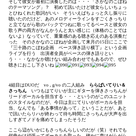
そして彼女が最初に演奏したのは・・・「さかなのこぼね
のテーマソング」？ 初めて訊いたけど彼女らしいちょっ
とひねくれた歌詞がいい そういえばちょっと久し振りに
聴いたのだけど、あのメロディーラインをすごくきっちり
と立てながら歌のバックでつねに歌ってるベースと彼女の
歌う声の両方がなんかうんと太い感じに（体格のことでは
ないよ）なっていて、重量感のある聴き応えのある演奏だ
った そのさかなのこぼねが企画して来月の15日にここで
『三十路のこぼね企画 ベース弾き語り横丁』という企画
ライブを行う 出演者全員がベースの弾き語りとい
う・・・なかなか聴けない組み合わせでもあるので、ぜひ
聴きにおこし下さいね
4組目はDUOだ vo , g/vo の二人組み
ららばいてりい＆
さっちん
いつもはてりいが主にギターを弾きさっちんが
リードボーカルを担当する・・・というのがこのユニット
のスタイルなのだが、今日は主にてりいがボーカルを担
当、なんでも「ある事情があって」ということだが、あと
で訊いたらリハが終わって待ち時間にさっちんが大声を出
しすぎてノドを痛めてしまったそうだ
ここら辺がいかにもさっちんらしいのだが（笑）それでも
何曲かは頑張ってボーカルを取った 確かに声はがらがら