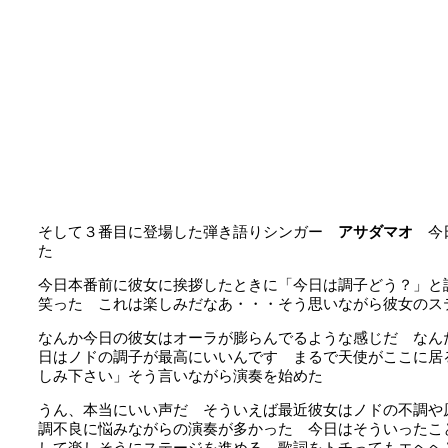
そして３番目に登場した弾き語りシンガー
アサダマオ
今日
た
今日本番前に彼女に挨拶したときに「今日は調子どう？」と
笑った これは楽しみだなあ・・・そう思いながら彼女のス
なんか今日の彼女はオーラが膨らんでるような感じだ なん
日はノドの調子が最高にいいんです まるで天使がここに居
しみ下さい」そう言いながら演奏を始めた
うん、本当にいい声だ そういえば最近彼女はノドの不調や
調不良に悩みながらの演奏が多かった 今日はそういったこ