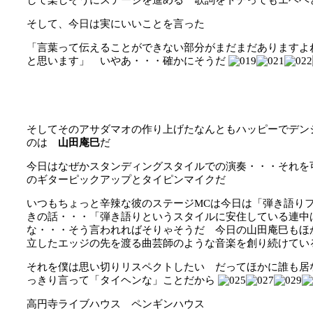
して楽しそうにステージを進める 歌詞をトチってもエヘヘ
そして、今日は実にいいことを言った
「言葉って伝えることができない部分がまだまだありますよ
と思います」 いやあ・・・確かにそうだ
そしてそのアサダマオの作り上げたなんともハッピーでデン
のは
山田庵巳
だ
今日はなぜかスタンディングスタイルでの演奏・・・それを
のギターピックアップとタイピンマイクだ
いつもちょっと辛辣な彼のステージMCは今日は「弾き語り
きの話・・・「弾き語りというスタイルに安住している連中
な・・・そう言われればそりゃそうだ 今日の山田庵巳もほ
立したエッジの先を渡る曲芸師のような音楽を創り続けてい
それを僕は思い切りリスペクトしたい だってほかに誰も居
っきり言って「タイヘンな」ことだから
高円寺ライブハウス ペンギンハウス