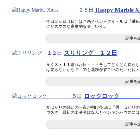
Happy Mar
今日２５日（日）は企画イベントタイトルは『🎁Happy
クリスマスな家庭的な楽しいイ...
記事を
スリリング １２日
良く３・１１晴れた日・・・そしてどんどん春らし
は要らないかな？ でも花粉がすごいみたいだね・・・
記事を
ロックロック
女ばかりの闘いの一夜が明け今日は「男」ばかりの
ウスさ 最初の出演者はなんとペンギンハウスには１０
記事を