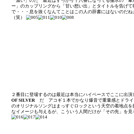
「濃い」のだ 最近はすっかり十八番になってる揚水の「傘
ー」のカップリングから「甘い想い出」とタイトルを告げて歌いだし
で・・・息を抜くなんてことはこの人の辞書にはないのだね
（笑）
２番目に登場するのは最近は本当にハイペースでここに出演
OF SILVER
だ アコギ１本でかなり爆音で重量感とドライ
のオリジナルソングはまっすぐロックという天空の着地点を
なイメージも与えるが、こういう人間だけが「その先」を見