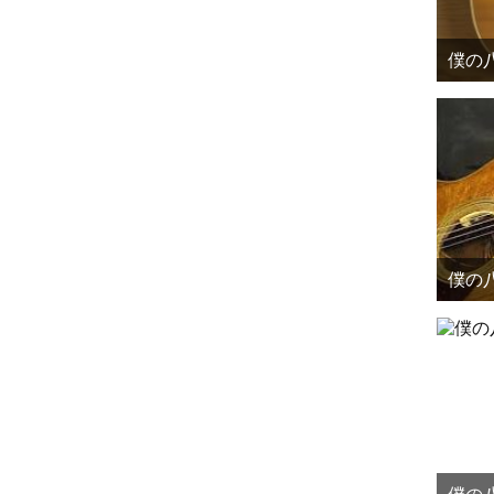
僕の八
僕の八