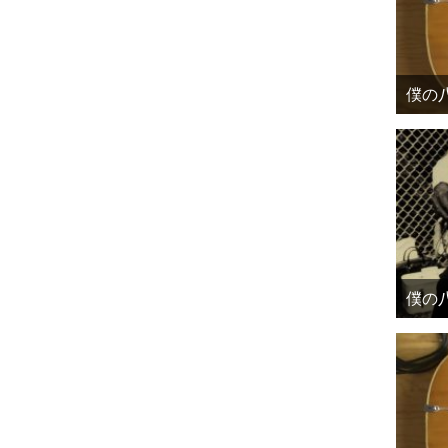
僕の八
僕の八