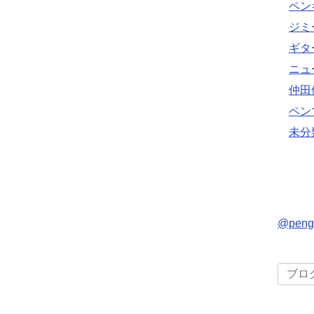
ペン
ジミ
ギタ
ニュ
仲田
ペン
未分
@pen