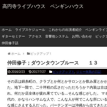
高円寺ライブハウス ペンギンハウス
ホーム
ライブスケジュール
これからの出演者紹介
ペンギンライ
ギターセミナー
アクセス
音響他システム
お問い合わせ
ピック
仲田修子話
ホーム
ピックアップ！
仲田修子；ダウンタウンブルース １３
2016/2/23
2017/7/27
ピックアップ！
,
ジミー矢島の日記
その店は錦糸町の、クラブとか何とかサロンとか飲み屋とか
た。地下一階で、二十坪程の広さだっただろうか？内装は古
れ、何だか店全体が疲れ果てている…そんな感じがした。
マ
代の、かなりハンサムな人で、こんな人が何でこんな所にい
な感じさえする人だった。バーテンダーは沖縄から出てきた