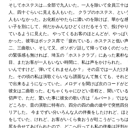
そしてホステスは…全部で九人いた。一人を除いて全員三十
人、四十ぐらいに見える人もいた。
クラブのホステス、とい
人もいなかった。お化粧がやたらに濃いのを除けば、華かな
い子を別にして、何だかみんなひどくけだるそうで、投げや
ているように見えた。
やってくるお客のほとんどが、やっぱ
かった。彼等はボックス席で「疲れている」ホステスと低い
二、三曲歌い、そして又、ボソボソ話して帰ってゆくのだっ
の緊張感も無ければ、埼玉の「ホストクラブ」にあった素朴
目、まだお客が一人もいない時間に、私は声をかけられた。
いんですけど、弾いてくれませんか？」
その店では一人だけ
た。その頃の私は演歌ぐらいなら譜面なんて無くても、それ
で出来るようになっていた。メロディを聞けば次のコードが
彼女は二曲歌った。むちゃくちゃにひどい音程と、聞いてい
切声で。ただ、驚いた事に彼女の歌い方は「ルバート」では
どころか、昔の演歌に特有の、四分の四の曲の途中で突然四
リアした。
今までずい分いろんな人の伴奏をしたけれど、ほ
をしていた、けれど、お客がいくら食おうが吐こうがこっち
尻を合せてあげられたので、どこへ行っても私の伴奏は評判