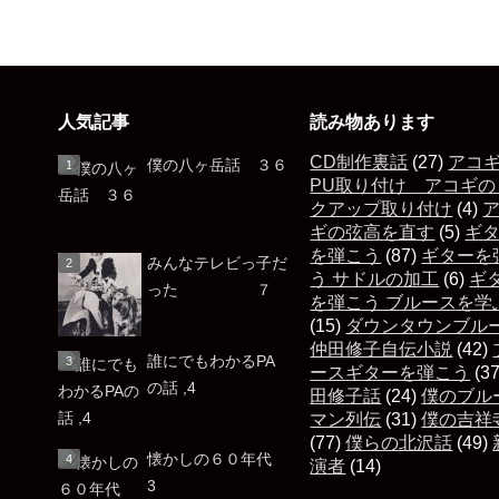
人気記事
読み物あります
CD制作裏話
(27)
アコ
僕の八ヶ岳話 ３６
PU取り付け アコギの
クアップ取り付け
(4)
ギの弦高を直す
(5)
ギ
を弾こう
(87)
ギターを
みんなテレビっ子だ
う サドルの加工
(6)
ギ
った ７
を弾こう ブルースを学
(15)
ダウンタウンブル
仲田修子自伝小説
(42)
誰にでもわかるPA
ースギターを弾こう
(3
の話 ,4
田修子話
(24)
僕のブル
マン列伝
(31)
僕の吉祥
(77)
僕らの北沢話
(49)
懐かしの６０年代
演者
(14)
3