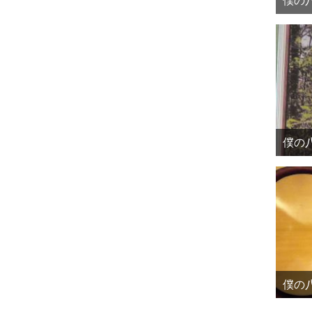
僕の八
僕の八
僕の八