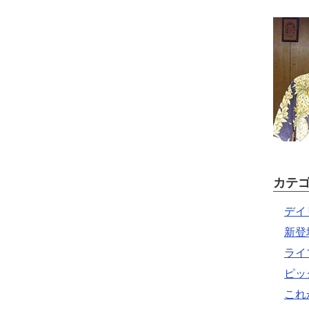
カテ
デイ
新登
ライ
ピッ
これ