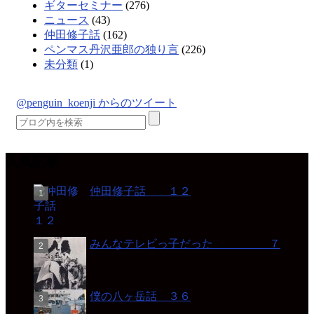
ギターセミナー
(276)
ニュース
(43)
仲田修子話
(162)
ペンマス丹沢亜郎の独り言
(226)
未分類
(1)
@penguin_koenji からのツイート
人気記事
仲田修子話 １２
みんなテレビっ子だった ７
僕の八ヶ岳話 ３６