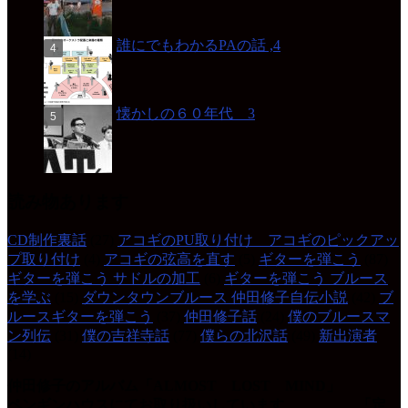
誰にでもわかるPAの話 ,4
懐かしの６０年代 3
読み物あります
CD制作裏話
(27)
アコギのPU取り付け アコギのピックアッ
プ取り付け
(4)
アコギの弦高を直す
(5)
ギターを弾こう
(87)
ギターを弾こう サドルの加工
(6)
ギターを弾こう ブルース
を学ぶ
(15)
ダウンタウンブルース 仲田修子自伝小説
(42)
ブ
ルースギターを弾こう
(37)
仲田修子話
(24)
僕のブルースマ
ン列伝
(31)
僕の吉祥寺話
(77)
僕らの北沢話
(49)
新出演者
(14)
仲田修子のアルバム「ALMOST LOST MIND」
ペンギンハウスにてお取り扱いしています 「定