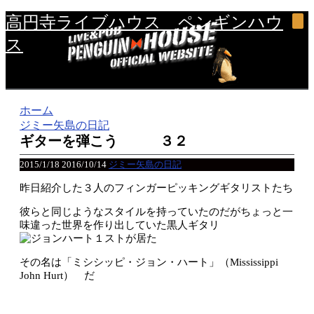
高円寺ライブハウス ペンギンハウ
ス
ホーム
ジミー矢島の日記
ギターを弾こう ３２
2015/1/18
2016/10/14
ジミー矢島の日記
昨日紹介した３人のフィンガーピッキングギタリストたち
彼らと同じようなスタイルを持っていたのだがちょっと一
味違った世界を作り出していた黒人ギタリ
ストが居た
その名は「ミシシッピ・ジョン・ハート」（Mississippi
John Hurt） だ