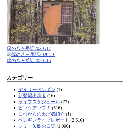
僕の八ヶ岳話2020 .17
僕の八ヶ岳話2020 .16
カテゴリー
デイリーペンギン
(1)
新登場出演者
(16)
ライブスケジュール
(72)
ピックアップ！
(516)
これからの出演者紹介
(1)
ペンギンライブレポート
(2,610)
ジミー矢島の日記
(1,096)