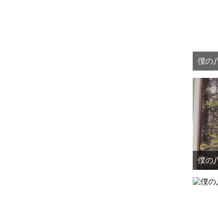
僕の八
僕の八