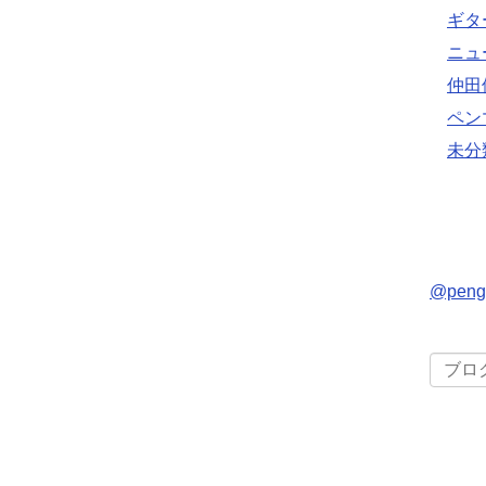
ギタ
ニュ
仲田
ペン
未分
@pen