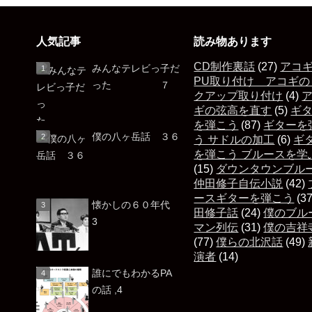
人気記事
読み物あります
CD制作裏話
(27)
アコ
みんなテレビっ子だ
PU取り付け アコギの
った ７
クアップ取り付け
(4)
ギの弦高を直す
(5)
ギ
を弾こう
(87)
ギターを
僕の八ヶ岳話 ３６
う サドルの加工
(6)
ギ
を弾こう ブルースを学
(15)
ダウンタウンブル
仲田修子自伝小説
(42)
ースギターを弾こう
(3
懐かしの６０年代
田修子話
(24)
僕のブル
3
マン列伝
(31)
僕の吉祥
(77)
僕らの北沢話
(49)
演者
(14)
誰にでもわかるPA
の話 ,4