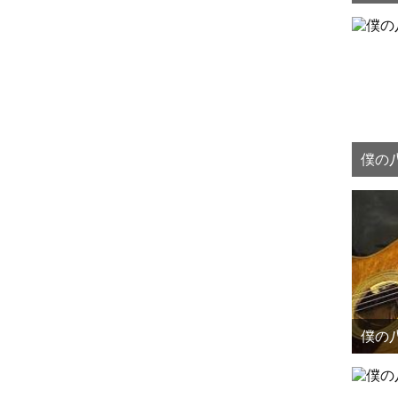
僕の八
僕の八