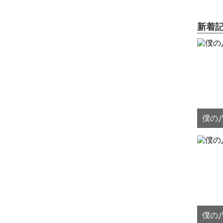
新着
僕の八
僕の八