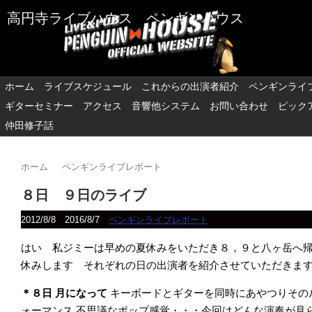
高円寺ライブハウス ペンギンハウス
ホーム
ライブスケジュール
これからの出演者紹介
ペンギンライ
ギターセミナー
アクセス
音響他システム
お問い合わせ
ピック
仲田修子話
ホーム
ペンギンライブレポート
８日 ９日のライブ
2012/8/8
2016/8/7
ペンギンライブレポート
はい 私ジミーは早めの夏休みをいただき８，９と八ヶ岳へ
休みします それぞれの日の出演者を紹介させていただきま
＊８日
月になって
キーボードとギターを同時にあやつりその
ォーマンス
不思議なポップ感覚・・・今回はどんな演奏が見