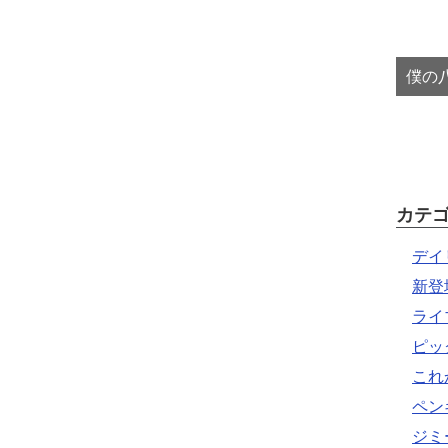
僕の八
カテ
デイ
新登
ライ
ピッ
これ
ペン
ジミ